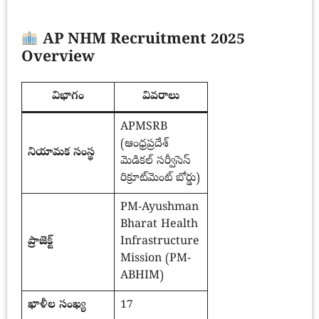
AP NHM Recruitment 2025
Overview
విభాగం
వివరాలు
APMSRB
(ఆంధ్రప్రదేశ్
నియామక సంస్థ
మెడికల్ సర్వీసెస్
రిక్రూట్‌మెంట్ బోర్డు)
PM-Ayushman
Bharat Health
ప్రాజెక్ట్
Infrastructure
Mission (PM-
ABHIM)
ఖాళీల సంఖ్య
17