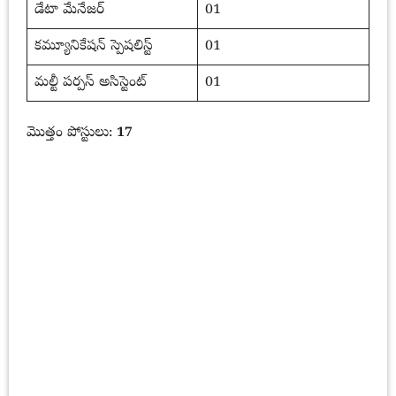
డేటా మేనేజర్
01
కమ్యూనికేషన్ స్పెషలిస్ట్
01
మల్టీ పర్పస్ అసిస్టెంట్
01
మొత్తం పోస్టులు:
17