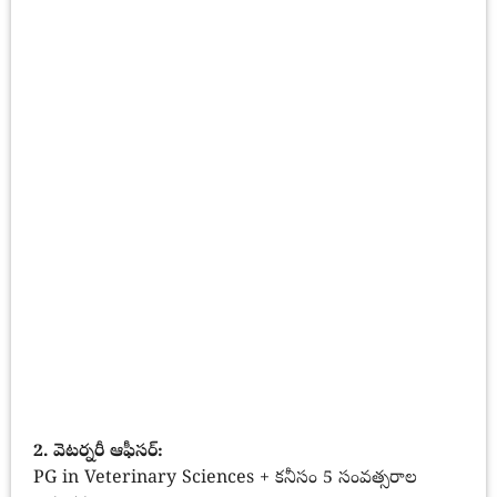
2. వెటర్నరీ ఆఫీసర్:
PG in Veterinary Sciences + కనీసం 5 సంవత్సరాల