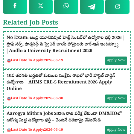
Related Job Posts
No Exam: ఆంధ్ర యూనివర్సిటీ హెల్త్ సెంటర్‌లో ఉద్యోగాల భర్తీ 2026 |
స్టాఫ్ నర్స్, ఫార్మసిస్ట్ & స్ట్రెచర్ బాయ్ పోస్టులకు వాక్-ఇన్ ఇంటర్వ్యూ
|Andhra University Recruitment 2026
Last Date To Apply:
2026-06-19
Apply Now
10వ తరగతి అర్హతతో కుటుంబ సంక్షేమ శాఖలో భారీ హాస్టల్ వార్డెన్
ఉద్యోగాలు | AIIMS CRE-5 Recruitment 2026 Apply
Online
Last Date To Apply:
2026-06-30
Apply Now
Aarogya Mithra Jobs 2026: రాత పరీక్ష లేకుండా DM&HOలో
ఆరోగ్య మిత్ర ఉద్యోగాల భర్తీ – వెంటనే దరఖాస్తు చేసుకోండి
Last Date To Apply:
2026-06-19
Apply Now