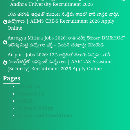
|Andhra University Recruitment 2026
10వ తరగతి అర్హతతో కుటుంబ సంక్షేమ శాఖలో భారీ హాస్టల్ వార్డెన్
ఉద్యోగాలు | AIIMS CRE-5 Recruitment 2026 Apply
Online
Aarogya Mithra Jobs 2026: రాత పరీక్ష లేకుండా DM&HOలో
ఆరోగ్య మిత్ర ఉద్యోగాల భర్తీ – వెంటనే దరఖాస్తు చేసుకోండి
Airport Jobs 2026: 12వ అర్హతతో తెలుగు వచ్చిన వారికీ
ఎయిర్‌పోర్ట్‌లో అసిస్టెంట్ ఉద్యోగాలు | AAICLAS Assistant
(Security) Recruitment 2026 Apply Online
Pages
About Us
Contact Us
DMCA
Privacy Policy
Terms and Conditions