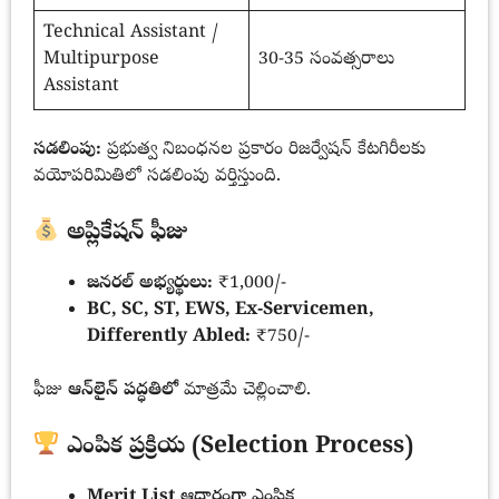
Technical Assistant /
Multipurpose
30-35 సంవత్సరాలు
Assistant
సడలింపు:
ప్రభుత్వ నిబంధనల ప్రకారం రిజర్వేషన్ కేటగిరీలకు
వయోపరిమితిలో సడలింపు వర్తిస్తుంది.
అప్లికేషన్ ఫీజు
జనరల్ అభ్యర్థులు:
₹1,000/-
BC, SC, ST, EWS, Ex-Servicemen,
Differently Abled:
₹750/-
ఫీజు
ఆన్‌లైన్ పద్ధతిలో
మాత్రమే చెల్లించాలి.
ఎంపిక ప్రక్రియ (Selection Process)
Merit List ఆధారంగా ఎంపిక