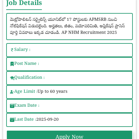
Job Details
మెట్రోపాలిటన్ సర్వైలెన్స్ యూనిట్‌లో 17 పోస్టులకు APMSRB నుంచి
నోటిఫికేషన్ విడుదలైంది. అర్హతలు, జీతం, వయోపరిమితి, అప్లికేషన్ ప్రాసెస్
పూర్తి వివరాలు ఇక్కడ చూడండి. AP NHM Recruitment 2025
Salary :
Post Name :
Qualification :
Age Limit :
Up to 60 years
Exam Date :
Last Date :
2025-09-20
Apply Now