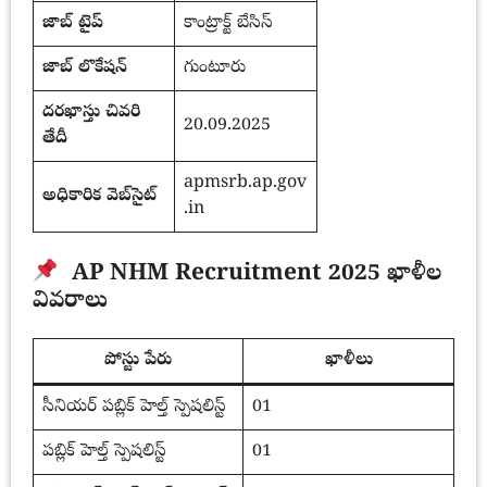
జాబ్ టైప్
కాంట్రాక్ట్ బేసిస్
జాబ్ లొకేషన్
గుంటూరు
దరఖాస్తు చివరి
20.09.2025
తేదీ
apmsrb.ap.gov
అధికారిక వెబ్‌సైట్
.in
AP NHM Recruitment 2025 ఖాళీల
వివరాలు
పోస్టు పేరు
ఖాళీలు
సీనియర్ పబ్లిక్ హెల్త్ స్పెషలిస్ట్
01
పబ్లిక్ హెల్త్ స్పెషలిస్ట్
01