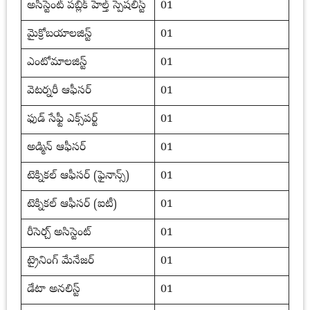
అసిస్టెంట్ పబ్లిక్ హెల్త్ స్పెషలిస్ట్
01
మైక్రోబయాలజిస్ట్
01
ఎంటోమాలజిస్ట్
01
వెటర్నరీ ఆఫీసర్
01
ఫుడ్ సేఫ్టీ ఎక్స్‌పర్ట్
01
అడ్మిన్ ఆఫీసర్
01
టెక్నికల్ ఆఫీసర్ (ఫైనాన్స్)
01
టెక్నికల్ ఆఫీసర్ (ఐటీ)
01
రీసెర్చ్ అసిస్టెంట్
01
ట్రైనింగ్ మేనేజర్
01
డేటా అనలిస్ట్
01