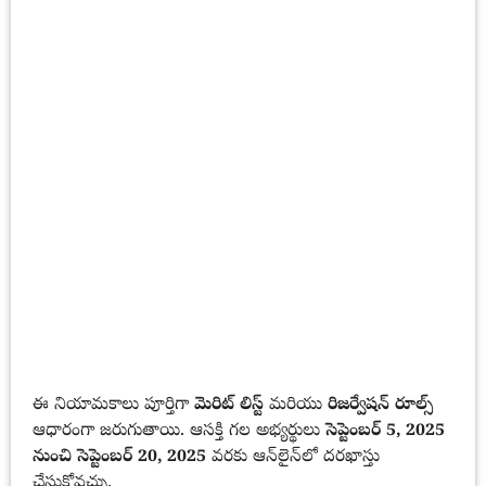
ఈ నియామకాలు పూర్తిగా
మెరిట్ లిస్ట్
మరియు
రిజర్వేషన్ రూల్స్
ఆధారంగా జరుగుతాయి. ఆసక్తి గల అభ్యర్థులు
సెప్టెంబర్ 5, 2025
నుంచి సెప్టెంబర్ 20, 2025
వరకు ఆన్‌లైన్‌లో దరఖాస్తు
చేసుకోవచ్చు.