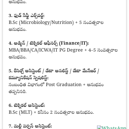
అనుభవం.
3. ఫుడ్ సేఫ్టీ ఎక్స్‌పర్ట్:
B.Sc (Microbiology/Nutrition) + 5 సంవత్సరాల
అనుభవం.
4. అడ్మిన్ / టెక్నికల్ ఆఫీసర్స్ (Finance/IT):
MBA/BBA/CA/ICWA/IT PG Degree + 4–5 సంవత్సరాల
అనుభవం.
5. రీసెర్చ్ అసిస్టెంట్ / డేటా అనలిస్ట్ / డేటా మేనేజర్ /
కమ్యూనికేషన్ స్పెషలిస్ట్:
సంబంధిత విభాగంలో Post Graduation + అనుభవం
తప్పనిసరి.
6. టెక్నికల్ అసిస్టెంట్:
B.Sc (MLT) + కనీసం 2 సంవత్సరాల అనుభవం.
7. మల్టీ పర్పస్ అసిస్టెంట్: