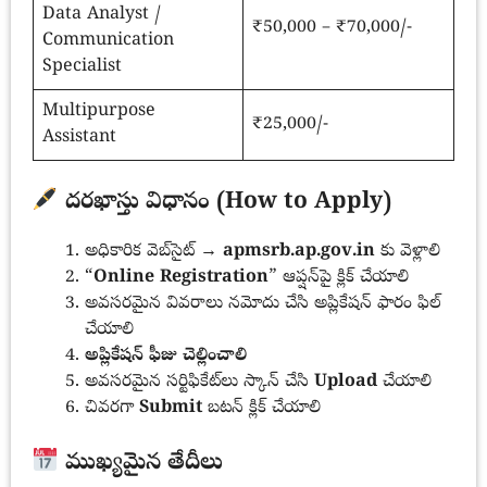
Data Analyst /
₹50,000 – ₹70,000/-
Communication
Specialist
Multipurpose
₹25,000/-
Assistant
దరఖాస్తు విధానం (How to Apply)
అధికారిక వెబ్‌సైట్ →
apmsrb.ap.gov.in
కు వెళ్లాలి
“
Online Registration
” ఆప్షన్‌పై క్లిక్ చేయాలి
అవసరమైన వివరాలు నమోదు చేసి అప్లికేషన్ ఫారం ఫిల్
చేయాలి
అప్లికేషన్ ఫీజు చెల్లించాలి
అవసరమైన సర్టిఫికేట్‌లు స్కాన్ చేసి
Upload
చేయాలి
చివరగా
Submit
బటన్ క్లిక్ చేయాలి
ముఖ్యమైన తేదీలు