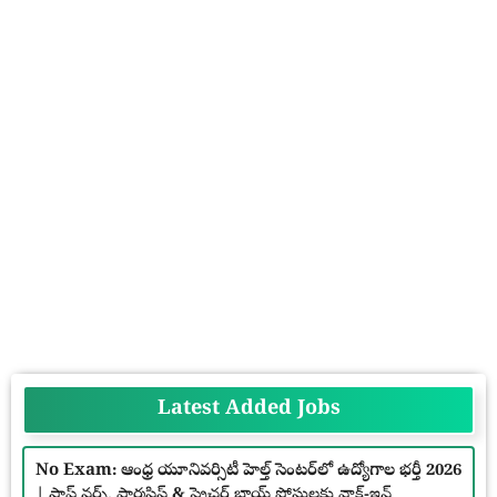
Latest Added Jobs
No Exam: ఆంధ్ర యూనివర్సిటీ హెల్త్ సెంటర్‌లో ఉద్యోగాల భర్తీ 2026
| స్టాఫ్ నర్స్, ఫార్మసిస్ట్ & స్ట్రెచర్ బాయ్ పోస్టులకు వాక్-ఇన్