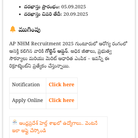
దరఖాస్తు ప్రారంభం:
05.09.2025
దరఖాస్తు చివరి తేదీ:
20.09.2025
ముగింపు
AP NHM Recruitment 2025 గుంటూరులో ఆరోగ్య రంగంలో
ఆసక్తి కలిగిన వారికి
గోల్డెన్ ఆప్షన్
. అధిక జీతాలు, ప్రభుత్వ
సౌకర్యాలు మరియు మెరిట్ ఆధారిత ఎంపిక – ఇవన్నీ ఈ
రిక్రూట్మెంట్‌ని ప్రత్యేకం చేస్తున్నాయి.
Notification
Click here
Apply Online
Click here
ఆంధ్రప్రదేశ్ హెల్త్ శాఖలో ఉద్యోగాలు.. వెంటనే
ఇలా అప్లై చేస్కోండి