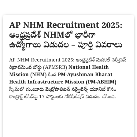
AP NHM Recruitment 2025:
ఆంధ్రప్రదేశ్ NHMలో భారీగా
ఉద్యోగాలు విడుదల – పూర్తి వివరాలు
AP NHM Recruitment 2025: ఆంధ్రప్రదేశ్ మెడికల్ సర్వీసెస్
రిక్రూట్‌మెంట్ బోర్డు (APMSRB)
National Health
Mission (NHM)
కింద
PM-Ayushman Bharat
Health Infrastructure Mission (PM-ABHIM)
స్కీమ్‌లో
గుంటూరు మెట్రోపాలిటన్ సర్వైలెన్స్ యూనిట్
కోసం
కాంట్రాక్ట్ బేసిస్‌పై 17 పోస్టులకు నోటిఫికేషన్ విడుదల చేసింది.