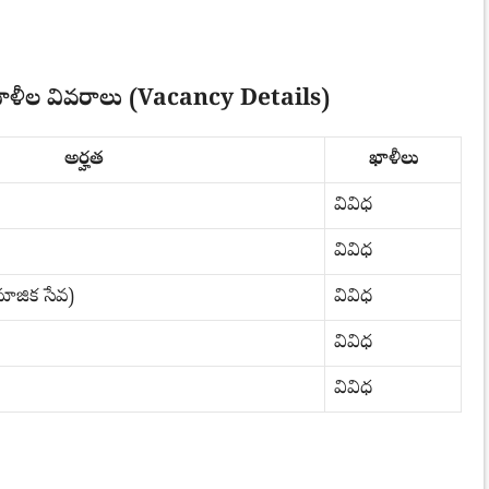
ీల వివరాలు (Vacancy Details)
అర్హత
ఖాళీలు
వివిధ
వివిధ
మాజిక సేవ)
వివిధ
వివిధ
వివిధ