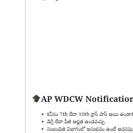
AP WDCW Notification 
కనీసం 7th లేదా 10th క్లాస్ పాస్ అయి ఉండాల
డిగ్రీ లేదా పీజీ అర్హత ఉండవచ్చు.
సంబంధిత విభాగంలో అనుభవం ఉంటే అదనపు ప్