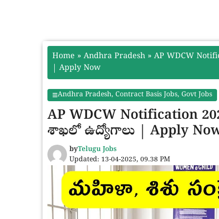
Home
»
Andhra Pradesh
»
AP WDCW Notificati
| Apply Now
Andhra Pradesh
,
Contract Basis Jobs
,
Govt Jobs
AP WDCW Notification 2025: 
శాఖలో ఉద్యోగాలు | Apply No
by
Telugu Jobs
Updated: 13-04-2025, 09.38 PM