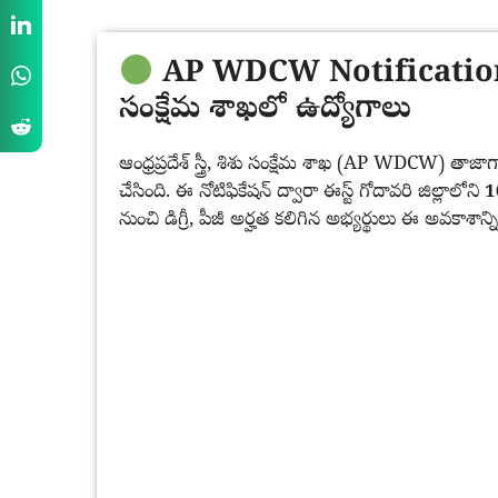
AP WDCW Notification 2
సంక్షేమ శాఖలో ఉద్యోగాలు
ఆంధ్రప్రదేశ్ స్త్రీ, శిశు సంక్షేమ శాఖ (AP WDCW) తా
చేసింది. ఈ నోటిఫికేషన్ ద్వారా ఈస్ట్ గోదావరి జిల్లాలోని
1
నుంచి డిగ్రీ, పీజీ అర్హత కలిగిన అభ్యర్థులు ఈ అవకాశాన్