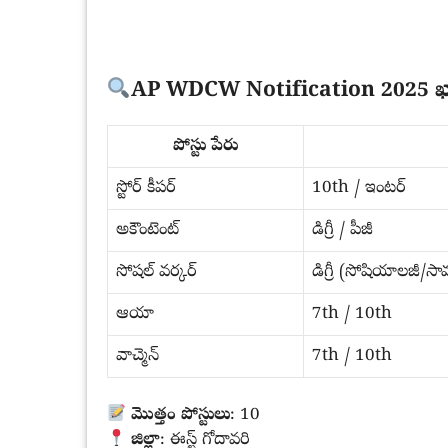
AP WDCW Notification 2025 ఖాళ
పోస్టు పేరు
స్టోర్ కీపర్
10th / ఇంటర్
అకౌంటెంట్
డిగ్రీ / పీజీ
సోషల్ వర్కర్
డిగ్రీ (సోషియాలజీ/సా
ఆయా
7th / 10th
వాచ్మెన్
7th / 10th
మొత్తం పోస్టులు
: 10
జిల్లా
: ఈస్ట్ గోదావరి