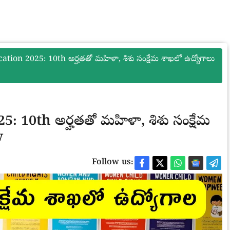
on 2025: 10th అర్హతతో మహిళా, శిశు సంక్షేమ శాఖలో ఉద్యోగాలు
10th అర్హతతో మహిళా, శిశు సంక్షేమ
w
Follow us: