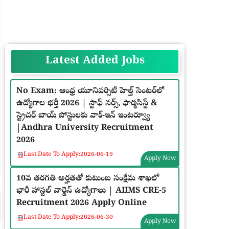
Latest Added Jobs
No Exam: ఆంధ్ర యూనివర్సిటీ హెల్త్ సెంటర్‌లో
ఉద్యోగాల భర్తీ 2026 | స్టాఫ్ నర్స్, ఫార్మసిస్ట్ &
స్ట్రెచర్ బాయ్ పోస్టులకు వాక్-ఇన్ ఇంటర్వ్యూ
|Andhra University Recruitment
2026
Last Date To Apply:
2026-06-19
Apply Now
10వ తరగతి అర్హతతో కుటుంబ సంక్షేమ శాఖలో
భారీ హాస్టల్ వార్డెన్ ఉద్యోగాలు | AIIMS CRE-5
Recruitment 2026 Apply Online
Last Date To Apply:
2026-06-30
Apply Now