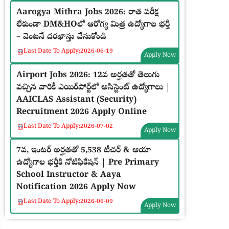
Aarogya Mithra Jobs 2026: రాత పరీక్ష
లేకుండా DM&HOలో ఆరోగ్య మిత్ర ఉద్యోగాల భర్తీ
– వెంటనే దరఖాస్తు చేసుకోండి
Last Date To Apply:
2026-06-19
Apply Now
Airport Jobs 2026: 12వ అర్హతతో తెలుగు
వచ్చిన వారికీ ఎయిర్‌పోర్ట్‌లో అసిస్టెంట్ ఉద్యోగాలు |
AAICLAS Assistant (Security)
Recruitment 2026 Apply Online
Last Date To Apply:
2026-07-02
Apply Now
7వ, ఇంటర్ అర్హతతో 5,538 టీచర్ & ఆయా
ఉద్యోగాల భర్తీకి నోటిఫికేషన్ | Pre Primary
School Instructor & Aaya
Notification 2026 Apply Now
Last Date To Apply:
2026-06-09
Apply Now