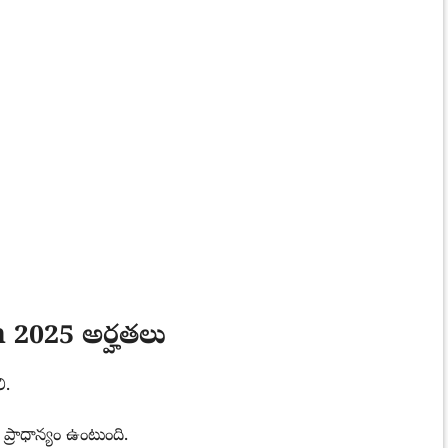
2025 అర్హతలు
ి.
రాధాన్యం ఉంటుంది.