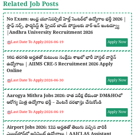
Related Job Posts
No Exam: ఆంధ్ర యూనివర్సిటీ హెల్త్ సెంటర్‌లో ఉద్యోగాల భర్తీ 2026 |
స్టాఫ్ నర్స్, ఫార్మసిస్ట్ & స్ట్రెచర్ బాయ్ పోస్టులకు వాక్-ఇన్ ఇంటర్వ్యూ
|Andhra University Recruitment 2026
Last Date To Apply:
2026-06-19
Apply Now
10వ తరగతి అర్హతతో కుటుంబ సంక్షేమ శాఖలో భారీ హాస్టల్ వార్డెన్
ఉద్యోగాలు | AIIMS CRE-5 Recruitment 2026 Apply
Online
Last Date To Apply:
2026-06-30
Apply Now
Aarogya Mithra Jobs 2026: రాత పరీక్ష లేకుండా DM&HOలో
ఆరోగ్య మిత్ర ఉద్యోగాల భర్తీ – వెంటనే దరఖాస్తు చేసుకోండి
Last Date To Apply:
2026-06-19
Apply Now
Airport Jobs 2026: 12వ అర్హతతో తెలుగు వచ్చిన వారికీ
ఎయిర్‌పోర్ట్‌లో అసిస్టెంట్ ఉద్యోగాలు | AAICLAS Assistant