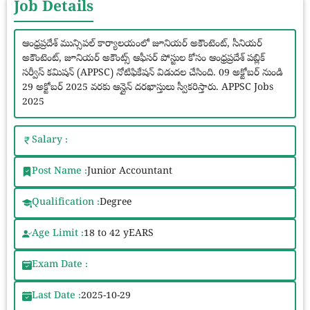
Job Details
ఆంధ్రప్రదేశ్ మున్సిపల్ కార్యాలయంలో జూనియర్ అకౌంటెంట్, సీనియర్
అకౌంటెంట్, జూనియర్ అకౌంట్స్ ఆఫీసర్ పోస్టుల కోసం ఆంధ్రప్రదేశ్ పబ్లిక్
సర్వీస్ కమిషన్ (APPSC) నోటిఫికేషన్ విడుదల చేసింది. 09 అక్టోబర్ నుండి
29 అక్టోబర్ 2025 వరకు ఆన్లైన్ దరఖాస్తులు స్వీకరిస్తారు. APPSC Jobs
2025
Salary :
Post Name :
Junior Accountant
Qualification :
Degree
Age Limit :
18 to 42 yEARS
Exam Date :
Last Date :
2025-10-29