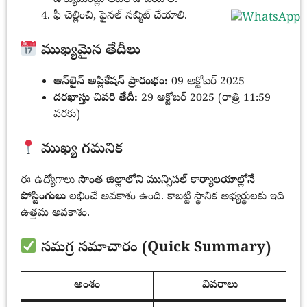
ఫీ చెల్లించి, ఫైనల్ సబ్మిట్ చేయాలి.
ముఖ్యమైన తేదీలు
ఆన్‌లైన్ అప్లికేషన్ ప్రారంభం:
09 అక్టోబర్ 2025
దరఖాస్తు చివరి తేదీ:
29 అక్టోబర్ 2025 (రాత్రి 11:59
వరకు)
ముఖ్య గమనిక
ఈ ఉద్యోగాలు
సొంత జిల్లాలోని మున్సిపల్ కార్యాలయాల్లోనే
పోస్టింగులు
లభించే అవకాశం ఉంది. కాబట్టి స్థానిక అభ్యర్థులకు ఇది
ఉత్తమ అవకాశం.
సమగ్ర సమాచారం (Quick Summary)
అంశం
వివరాలు