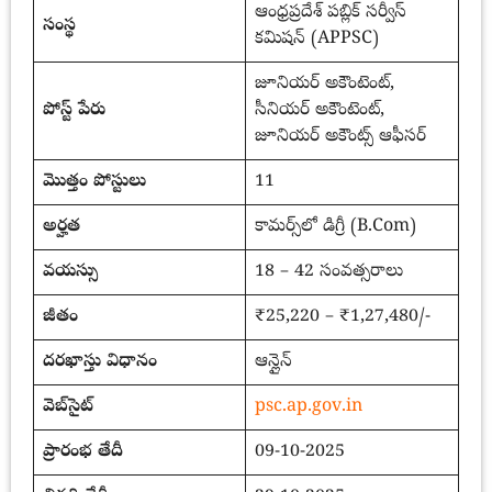
ఆంధ్రప్రదేశ్ పబ్లిక్ సర్వీస్
సంస్థ
కమిషన్ (APPSC)
జూనియర్ అకౌంటెంట్,
పోస్ట్ పేరు
సీనియర్ అకౌంటెంట్,
జూనియర్ అకౌంట్స్ ఆఫీసర్
మొత్తం పోస్టులు
11
అర్హత
కామర్స్‌లో డిగ్రీ (B.Com)
వయస్సు
18 – 42 సంవత్సరాలు
జీతం
₹25,220 – ₹1,27,480/-
దరఖాస్తు విధానం
ఆన్లైన్
వెబ్‌సైట్
psc.ap.gov.in
ప్రారంభ తేదీ
09-10-2025