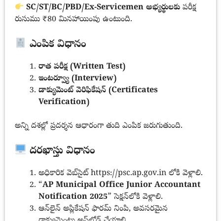
SC/ST/BC/PBD/Ex-Servicemen అభ్యర్థులకు
పరీక్ష
రుసుము ₹80 మినహాయింపు ఉంటుంది.
ఎంపిక విధానం
రాత పరీక్ష (Written Test)
ఇంటర్వ్యూ (Interview)
డాక్యుమెంట్ వెరిఫికేషన్ (Certificates
Verification)
అన్ని దశల్లో ప్రదర్శన ఆధారంగా తుది ఎంపిక జరుగుతుంది.
దరఖాస్తు విధానం
అధికారిక వెబ్‌సైట్ https://psc.ap.gov.in లోకి వెళ్లాలి.
“
AP Municipal Office Junior Accountant
Notification 2025
” సెక్షన్‌లోకి వెళ్లాలి.
ఆన్‌లైన్ అప్లికేషన్ ఫారమ్ నింపి, అవసరమైన
డాక్యుమెంట్లు అప్‌లోడ్ చేయాలి.