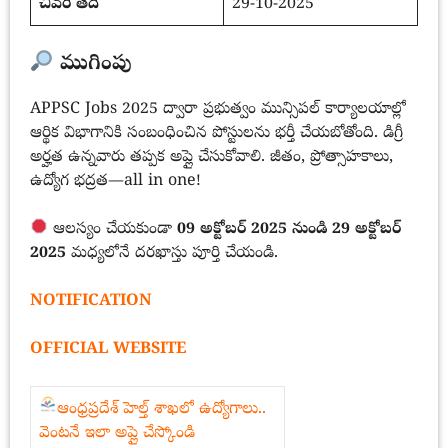
చివరి తేదీ
29-10-2025
ముగింపు
APPSC Jobs 2025 ద్వారా ప్రభుత్వం మున్సిపల్ కార్యాలయాల్లో
ఆర్థిక విభాగానికి సంబంధించిన పోస్టులను భర్తీ చేయబోతోంది. డిగ్రీ
అర్హత ఉన్నవారు తప్పక అప్లై చేసుకోవాలి. జీతం, ప్రోత్సాహకాలు,
ఉద్యోగ భద్రత—all in one!
ఆలస్యం చేయకుండా
09 అక్టోబర్ 2025 నుండి 29 అక్టోబర్
2025
మధ్యలోనే దరఖాస్తు పూర్తి చేయండి.
NOTIFICATION
OFFICIAL WEBSITE
ఆంధ్రప్రదేశ్ హెల్త్ శాఖలో ఉద్యోగాలు..
వెంటనే ఇలా అప్లై చేస్కోండి