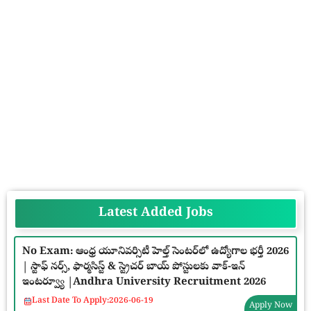
Latest Added Jobs
No Exam: ఆంధ్ర యూనివర్సిటీ హెల్త్ సెంటర్‌లో ఉద్యోగాల భర్తీ 2026
| స్టాఫ్ నర్స్, ఫార్మసిస్ట్ & స్ట్రెచర్ బాయ్ పోస్టులకు వాక్-ఇన్
ఇంటర్వ్యూ |Andhra University Recruitment 2026
Last Date To Apply:
2026-06-19
Apply Now