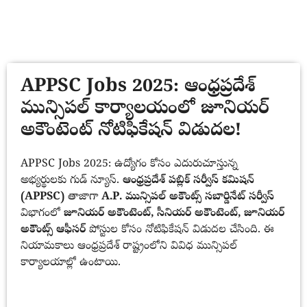
APPSC Jobs 2025: ఆంధ్రప్రదేశ్
మున్సిపల్ కార్యాలయంలో జూనియర్
అకౌంటెంట్ నోటిఫికేషన్ విడుదల!
APPSC Jobs 2025: ఉద్యోగం కోసం ఎదురుచూస్తున్న
అభ్యర్థులకు గుడ్ న్యూస్.
ఆంధ్రప్రదేశ్ పబ్లిక్ సర్వీస్ కమిషన్
(APPSC)
తాజాగా
A.P. మున్సిపల్ అకౌంట్స్ సబార్డినేట్ సర్వీస్
విభాగంలో
జూనియర్ అకౌంటెంట్, సీనియర్ అకౌంటెంట్, జూనియర్
అకౌంట్స్ ఆఫీసర్
పోస్టుల కోసం నోటిఫికేషన్ విడుదల చేసింది. ఈ
నియామకాలు ఆంధ్రప్రదేశ్ రాష్ట్రంలోని వివిధ మున్సిపల్
కార్యాలయాల్లో ఉంటాయి.