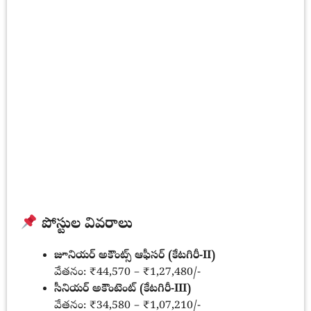
పోస్టుల వివరాలు
జూనియర్ అకౌంట్స్ ఆఫీసర్ (కేటగిరీ-II)
వేతనం: ₹44,570 – ₹1,27,480/-
సీనియర్ అకౌంటెంట్ (కేటగిరీ-III)
వేతనం: ₹34,580 – ₹1,07,210/-