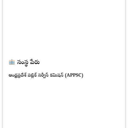
సంస్థ పేరు
ఆంధ్రప్రదేశ్ పబ్లిక్ సర్వీస్ కమిషన్ (APPSC)