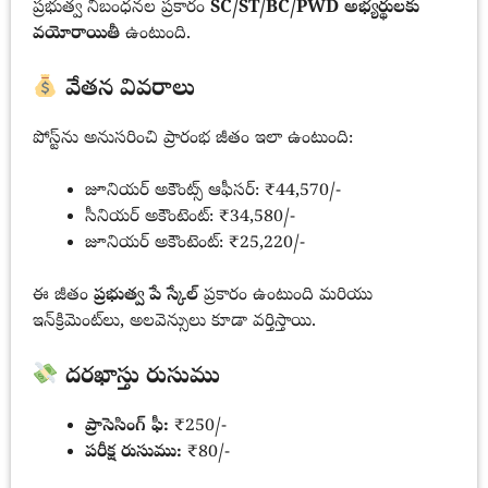
ప్రభుత్వ నిబంధనల ప్రకారం
SC/ST/BC/PWD అభ్యర్థులకు
వయోరాయితీ
ఉంటుంది.
వేతన వివరాలు
పోస్ట్‌ను అనుసరించి ప్రారంభ జీతం ఇలా ఉంటుంది:
జూనియర్ అకౌంట్స్ ఆఫీసర్: ₹44,570/-
సీనియర్ అకౌంటెంట్: ₹34,580/-
జూనియర్ అకౌంటెంట్: ₹25,220/-
ఈ జీతం
ప్రభుత్వ పే స్కేల్
ప్రకారం ఉంటుంది మరియు
ఇన్‌క్రిమెంట్‌లు, అలవెన్సులు కూడా వర్తిస్తాయి.
దరఖాస్తు రుసుము
ప్రాసెసింగ్ ఫీ:
₹250/-
పరీక్ష రుసుము:
₹80/-