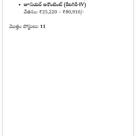
జూనియర్ అకౌంటెంట్ (కేటగిరీ-IV)
వేతనం: ₹25,220 – ₹80,910/-
మొత్తం పోస్టులు:
11