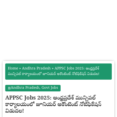
Home
»
Andhra Pradesh
»
APPSC Jobs 2025: ఆంధ్రప్రదేశ్
మున్సిపల్ కార్యాలయంలో జూనియర్ అకౌంటెంట్ నోటిఫికేషన్ విడుదల!
Andhra Pradesh
,
Govt Jobs
APPSC Jobs 2025: ఆంధ్రప్రదేశ్ మున్సిపల్
కార్యాలయంలో జూనియర్ అకౌంటెంట్ నోటిఫికేషన్
విడుదల!