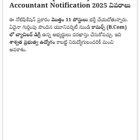
Accountant Notification 2025 వివరాలు
ఈ నోటిఫికేషన్ ప్రకారం
మొత్తం 11 పోస్టులు
భర్తీ చేయబోతున్నారు.
ఏదైనా గుర్తింపు పొందిన యూనివర్శిటీ నుండి
కామర్స్ (B.Com)
లో బ్యాచిలర్ డిగ్రీ
ఉన్న అభ్యర్థులు దరఖాస్తు చేసుకోవచ్చు. ఇది
శాశ్వత ప్రభుత్వ ఉద్యోగం
కాబట్టి నిరుద్యోగులందరికీ మంచి
అవకాశం.