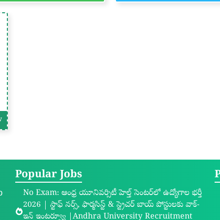
w
Popular Jobs
b
No Exam: ఆంధ్ర యూనివర్సిటీ హెల్త్ సెంటర్‌లో ఉద్యోగాల భర్తీ
2026 | స్టాఫ్ నర్స్, ఫార్మసిస్ట్ & స్ట్రెచర్ బాయ్ పోస్టులకు వాక్-
ఇన్ ఇంటర్వ్యూ |Andhra University Recruitment