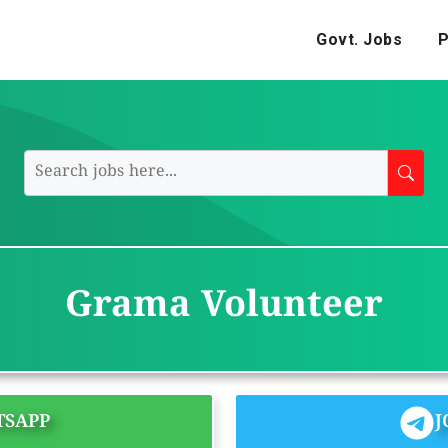
Govt. Jobs
P
Grama Volunteer
TSAPP
J