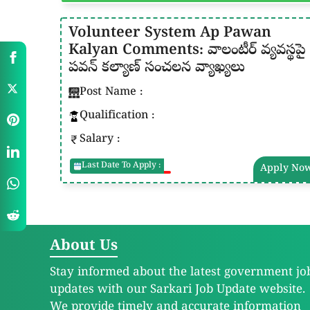
Volunteer System Ap Pawan
Kalyan Comments: వాలంటీర్ వ్యవస్థపై
పవన్ కల్యాణ్ సంచలన వ్యాఖ్యలు
Post Name :
Qualification :
Salary :
Last Date To Apply :
Apply No
About Us
Stay informed about the latest government jo
updates with our Sarkari Job Update website.
We provide timely and accurate information