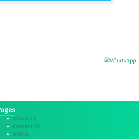
Pages
About Us
Contact Us
DMCA