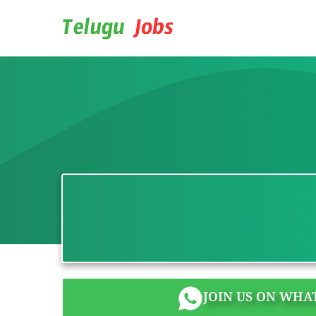
Skip
to
content
JOIN US ON WHA