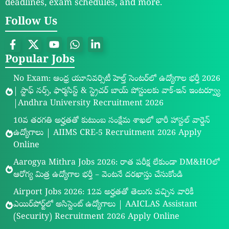
deadlines, exam schedules, and more.
Follow Us
Popular Jobs
No Exam: ఆంధ్ర యూనివర్సిటీ హెల్త్ సెంటర్‌లో ఉద్యోగాల భర్తీ 2026
| స్టాఫ్ నర్స్, ఫార్మసిస్ట్ & స్ట్రెచర్ బాయ్ పోస్టులకు వాక్-ఇన్ ఇంటర్వ్యూ
|Andhra University Recruitment 2026
10వ తరగతి అర్హతతో కుటుంబ సంక్షేమ శాఖలో భారీ హాస్టల్ వార్డెన్
ఉద్యోగాలు | AIIMS CRE-5 Recruitment 2026 Apply
Online
Aarogya Mithra Jobs 2026: రాత పరీక్ష లేకుండా DM&HOలో
ఆరోగ్య మిత్ర ఉద్యోగాల భర్తీ – వెంటనే దరఖాస్తు చేసుకోండి
Airport Jobs 2026: 12వ అర్హతతో తెలుగు వచ్చిన వారికీ
ఎయిర్‌పోర్ట్‌లో అసిస్టెంట్ ఉద్యోగాలు | AAICLAS Assistant
(Security) Recruitment 2026 Apply Online