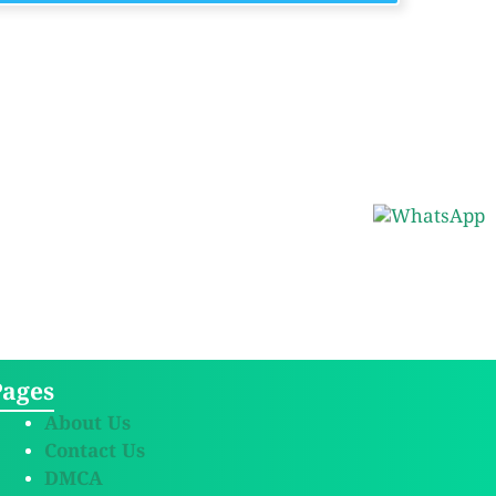
Pages
About Us
Contact Us
DMCA