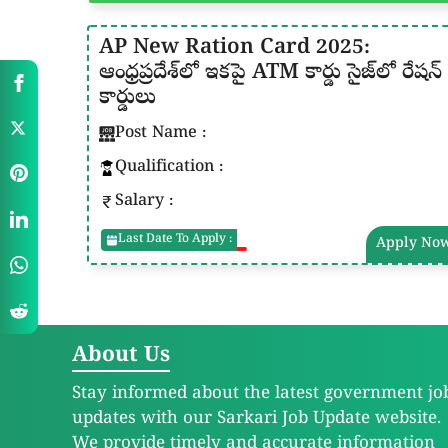
AP New Ration Card 2025:
ఆంధ్రప్రదేశ్‌లో ఇకపై ATM కార్డు సైజ్‌లో రేషన్
కార్డులు
Post Name :
Qualification :
Salary :
Last Date To Apply :
Apply No
About Us
Stay informed about the latest government jo
updates with our Sarkari Job Update website.
We provide timely and accurate information