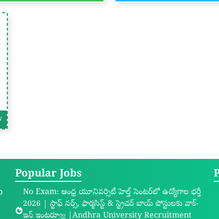
w
Popular Jobs
b
No Exam: ఆంధ్ర యూనివర్సిటీ హెల్త్ సెంటర్‌లో ఉద్యోగాల భర్తీ
2026 | స్టాఫ్ నర్స్, ఫార్మసిస్ట్ & స్ట్రెచర్ బాయ్ పోస్టులకు వాక్-
ఇన్ ఇంటర్వ్యూ |Andhra University Recruitment