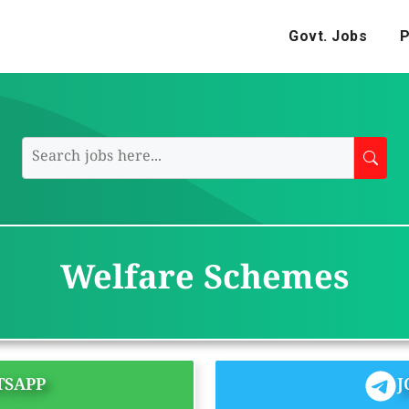
Govt. Jobs
P
Welfare Schemes
TSAPP
J