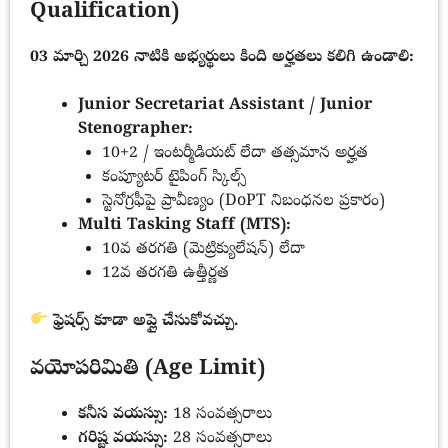
Qualification)
03 మార్చి 2026 నాటికి అభ్యర్థులు కింది అర్హతలు కలిగి ఉండాలి:
Junior Secretariat Assistant / Junior
Stenographer:
10+2 / ఇంటర్మీడియట్ లేదా తత్సమాన అర్హత
కంప్యూటర్ టైపింగ్ స్కిల్స్
స్టెనోగ్రఫీపై ప్రావీణ్యం (DoPT నిబంధనల ప్రకారం)
Multi Tasking Staff (MTS):
10వ తరగతి (మెట్రిక్యులేషన్) లేదా
12వ తరగతి ఉత్తీర్ణత
ఫ్రెషర్స్ కూడా అప్లై చేసుకోవచ్చు.
వయోపరిమితి (Age Limit)
కనీస వయస్సు:
18 సంవత్సరాలు
గరిష్ట వయస్సు:
28 సంవత్సరాలు