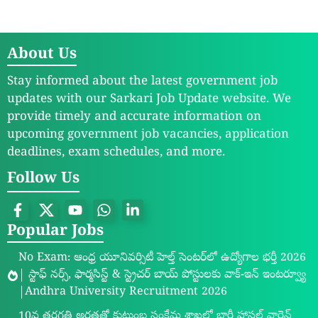
About Us
Stay informed about the latest government job
updates with our Sarkari Job Update website. We
provide timely and accurate information on
upcoming government job vacancies, application
deadlines, exam schedules, and more.
Follow Us
Popular Jobs
No Exam: ఆంధ్ర యూనివర్సిటీ హెల్త్ సెంటర్‌లో ఉద్యోగాల భర్తీ 2026
| స్టాఫ్ నర్స్, ఫార్మసిస్ట్ & స్ట్రెచర్ బాయ్ పోస్టులకు వాక్-ఇన్ ఇంటర్వ్యూ
|Andhra University Recruitment 2026
10వ తరగతి అర్హతతో కుటుంబ సంక్షేమ శాఖలో భారీ హాస్టల్ వార్డెన్