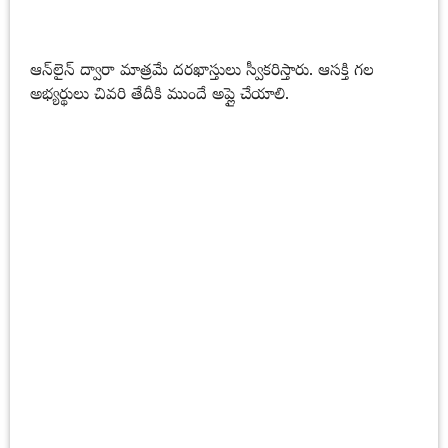
ఆన్‌లైన్ ద్వారా మాత్రమే దరఖాస్తులు స్వీకరిస్తారు. ఆసక్తి గల
అభ్యర్థులు చివరి తేదీకి ముందే అప్లై చేయాలి.