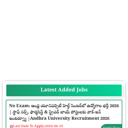
Latest Added Jobs
No Exam: ఆంధ్ర యూనివర్సిటీ హెల్త్ సెంటర్‌లో ఉద్యోగాల భర్తీ 2026
| స్టాఫ్ నర్స్, ఫార్మసిస్ట్ & స్ట్రెచర్ బాయ్ పోస్టులకు వాక్-ఇన్
ఇంటర్వ్యూ |Andhra University Recruitment 2026
Last Date To Apply:
2026-06-19