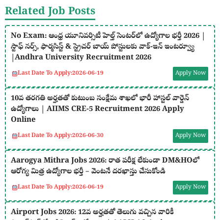
Related Job Posts
No Exam: ఆంధ్ర యూనివర్సిటీ హెల్త్ సెంటర్‌లో ఉద్యోగాల భర్తీ 2026 |
స్టాఫ్ నర్స్, ఫార్మసిస్ట్ & స్ట్రెచర్ బాయ్ పోస్టులకు వాక్-ఇన్ ఇంటర్వ్యూ
|Andhra University Recruitment 2026
Last Date To Apply:
2026-06-19
Apply Now
10వ తరగతి అర్హతతో కుటుంబ సంక్షేమ శాఖలో భారీ హాస్టల్ వార్డెన్
ఉద్యోగాలు | AIIMS CRE-5 Recruitment 2026 Apply
Online
Last Date To Apply:
2026-06-30
Apply Now
Aarogya Mithra Jobs 2026: రాత పరీక్ష లేకుండా DM&HOలో
ఆరోగ్య మిత్ర ఉద్యోగాల భర్తీ – వెంటనే దరఖాస్తు చేసుకోండి
Last Date To Apply:
2026-06-19
Apply Now
Airport Jobs 2026: 12వ అర్హతతో తెలుగు వచ్చిన వారికీ