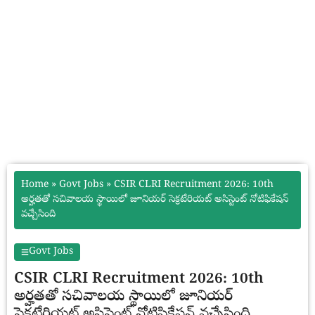
Home
»
Govt Jobs
»
CSIR CLRI Recruitment 2026: 10th
అర్హతతో సచివాలయ స్థాయిలో జూనియర్ సెక్రటేరియట్ అసిస్టెంట్ నోటిఫికేషన్
వచ్చేసింది
Govt Jobs
CSIR CLRI Recruitment 2026: 10th
అర్హతతో సచివాలయ స్థాయిలో జూనియర్