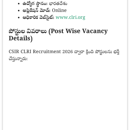
ఉద్యోగ స్థానం:
భారతదేశం
అప్లికేషన్ మోడ్:
Online
ఆధికారిక వెబ్‌సైట్:
www.clri.org
పోస్టుల వివరాలు (Post Wise Vacancy
Details)
CSIR CLRI Recruitment 2026 ద్వారా క్రింది పోస్టులను భర్తీ
చేస్తున్నారు: