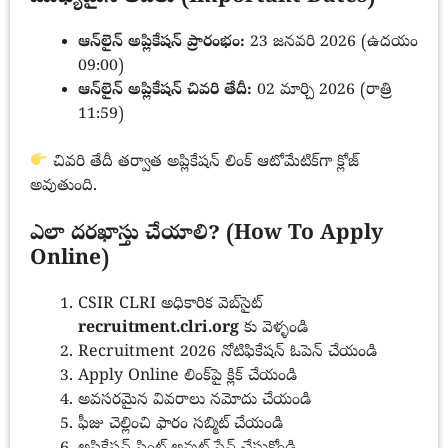
ఆన్‌లైన్ అప్లికేషన్ ప్రారంభం:
23 జనవరి 2026 (ఉదయం
09:00)
ఆన్‌లైన్ అప్లికేషన్ చివరి తేదీ:
02 మార్చి 2026 (రాత్రి
11:59)
చివరి తేదీ తర్వాత అప్లికేషన్ లింక్ ఆటోమేటిక్‌గా క్లోజ్
అవుతుంది.
ఎలా దరఖాస్తు చేయాలి? (How To Apply
Online)
CSIR CLRI అధికారిక వెబ్‌సైట్
recruitment.clri.org
కు వెళ్ళండి
Recruitment 2026 నోటిఫికేషన్ ఓపెన్ చేయండి
Apply Online లింక్‌పై క్లిక్ చేయండి
అవసరమైన వివరాలు నమోదు చేయండి
ఫీజు చెల్లించి ఫారం సబ్మిట్ చేయండి