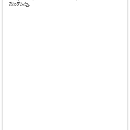
చేసుకోవచ్చు.