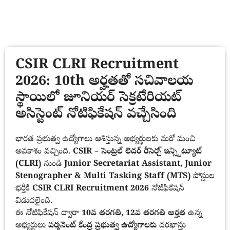
CSIR CLRI Recruitment
2026: 10th అర్హతతో సచివాలయ
స్థాయిలో జూనియర్ సెక్రటేరియట్
అసిస్టెంట్ నోటిఫికేషన్ వచ్చేసింది
భారత ప్రభుత్వ ఉద్యోగాలు ఆశిస్తున్న అభ్యర్థులకు మరో మంచి
అవకాశం వచ్చింది.
CSIR – సెంట్రల్ లెదర్ రీసెర్చ్ ఇన్స్టిట్యూట్
(CLRI)
నుండి
Junior Secretariat Assistant, Junior
Stenographer & Multi Tasking Staff (MTS)
పోస్టుల
భర్తీకి
CSIR CLRI Recruitment 2026
నోటిఫికేషన్
విడుదలైంది.
ఈ నోటిఫికేషన్ ద్వారా
10వ తరగతి, 12వ తరగతి అర్హత
ఉన్న
అభ్యర్థులు
పర్మనెంట్ కేంద్ర ప్రభుత్వ ఉద్యోగాలకు
దరఖాస్తు