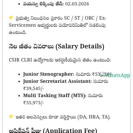
వయస్సు లెక్కింపు తేదీ:
02.03.2026
ప్రభుత్వ నిబంధనల ప్రకారం SC / ST / OBC / Ex-
Servicemen అభ్యర్థులకు వయోపరిమితిలో సడలింపు
ఉంటుంది.
నెల జీతం వివరాలు (Salary Details)
CSIR CLRI ఉద్యోగాలకు ఆకర్షణీయమైన జీతం ఉంటుంది:
Junior Stenographer:
సుమారు ₹53,628/-
Junior Secretariat Assistant:
సుమారు
₹39,545/-
Multi Tasking Staff (MTS):
సుమారు
₹35,973/-
ఇతర అలవెన్సులు కూడా వర్తిస్తాయి (DA, HRA, TA).
అప్లికేషన్ ఫీజు (Application Fee)