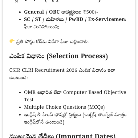
General / OBC అభ్యర్థులు:
₹500/-
SC / ST / మహిళలు / PwBD / Ex-Servicemen:
ఫీజు మినహాయింపు
ప్రతి పోస్టు కోడ్‌కు విడిగా ఫీజు చెల్లించాలి.
ఎంపిక విధానం (Selection Process)
CSIR CLRI Recruitment 2026 ఎంపిక విధానం ఇలా
ఉంటుంది:
OMR ఆధారిత లేదా Computer Based Objective
Test
Multiple Choice Questions (MCQs)
ఇంగ్లీష్ & హిందీ భాషల్లో ప్రశ్నలు (ఇంగ్లీష్ లాంగ్వేజ్ మాత్రం
ఇంగ్లీష్‌లోనే ఉంటుంది)
ముఖ్యమైన తేదీలు (Important Dates)