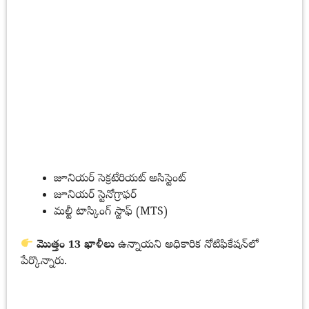
జూనియర్ సెక్రటేరియట్ అసిస్టెంట్
జూనియర్ స్టెనోగ్రాఫర్
మల్టీ టాస్కింగ్ స్టాఫ్ (MTS)
మొత్తం 13 ఖాళీలు
ఉన్నాయని అధికారిక నోటిఫికేషన్‌లో
పేర్కొన్నారు.