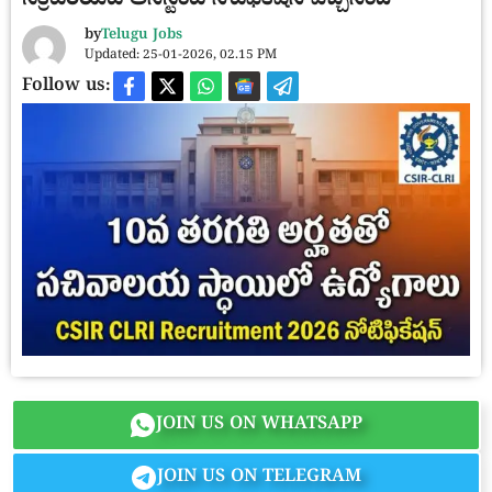
సెక్రటేరియట్ అసిస్టెంట్ నోటిఫికేషన్ వచ్చేసింది
by
Telugu Jobs
Updated: 25-01-2026, 02.15 PM
Follow us:
JOIN US ON WHATSAPP
JOIN US ON TELEGRAM