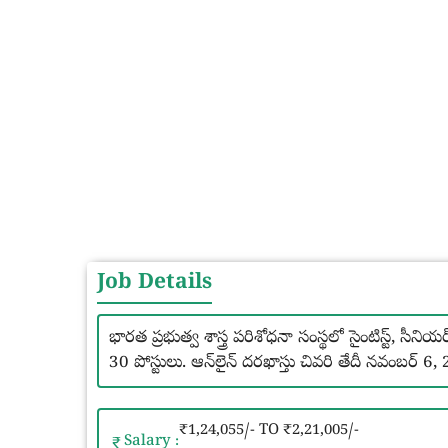
Job Details
భారత ప్రభుత్వ శాస్త్ర పరిశోధనా సంస్థలో సైంటిస్ట్, సీనియర్ స
30 పోస్టులు. ఆన్‌లైన్ దరఖాస్తు చివరి తేదీ నవం
₹1,24,055/- TO ₹2,21,005/-
Salary :