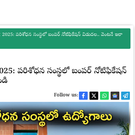
5: పరిశోధన సంస్థలో బంపర్ నోటిఫికేషన్ విడుదల.. వెంటనే ఇలా
 పరిశోధన సంస్థలో బంపర్ నోటిఫికేషన్
ండి
Follow us: