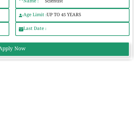
Name :
Scientist
Age Limit :
UP TO 45 YEARS
Last Date :
Apply Now