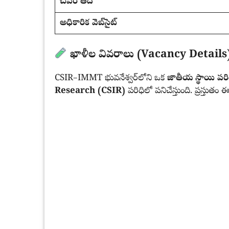
చివరి తేదీ
అధికారిక వెబ్‌సైట్
ఖాళీల వివరాలు (Vacancy Details
CSIR–IMMT భువనేశ్వర్‌లోని ఒక
జాతీయ స్థాయి పరి
Research (CSIR)
పరిధిలో పనిచేస్తుంది. ప్రస్తుతం ఈ