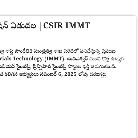
ికేషన్ విడుదల |CSIR IMMT
త్వ
శాస్త్ర సాంకేతిక మంత్రిత్వ శాఖ
పరిధిలో పనిచేస్తున్న ప్రముఖ
ials Technology (IMMT), భువనేశ్వర్
నుంచి కొత్త ఉద్యోగ
సీనియర్ సైంటిస్ట్
,
ప్రిన్సిపాల్ సైంటిస్ట్
పోస్టుల భర్తీ జరుగుతుంది.
త కలిగిన అభ్యర్థులు
నవంబర్ 6, 2025
లోపు దరఖాస్తు