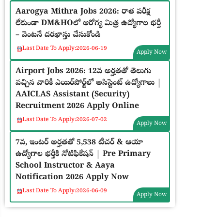
Aarogya Mithra Jobs 2026: రాత పరీక్ష
లేకుండా DM&HOలో ఆరోగ్య మిత్ర ఉద్యోగాల భర్తీ
– వెంటనే దరఖాస్తు చేసుకోండి
Last Date To Apply:
2026-06-19
Apply Now
Airport Jobs 2026: 12వ అర్హతతో తెలుగు
వచ్చిన వారికీ ఎయిర్‌పోర్ట్‌లో అసిస్టెంట్ ఉద్యోగాలు |
AAICLAS Assistant (Security)
Recruitment 2026 Apply Online
Last Date To Apply:
2026-07-02
Apply Now
7వ, ఇంటర్ అర్హతతో 5,538 టీచర్ & ఆయా
ఉద్యోగాల భర్తీకి నోటిఫికేషన్ | Pre Primary
School Instructor & Aaya
Notification 2026 Apply Now
Last Date To Apply:
2026-06-09
Apply Now