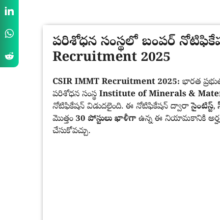
పరిశోధన సంస్థలో బంపర్ నోటిఫ
Recruitment 2025
CSIR IMMT Recruitment 2025:
భారత ప్రభు
పరిశోధన సంస్థ
Institute of Minerals & Mater
నోటిఫికేషన్ విడుదలైంది. ఈ నోటిఫికేషన్ ద్వారా
సైంటిస్ట్
,
మొత్తం
30 పోస్టులు ఖాళీగా
ఉన్న ఈ నియామకానికి అర్హ
చేసుకోవచ్చు.