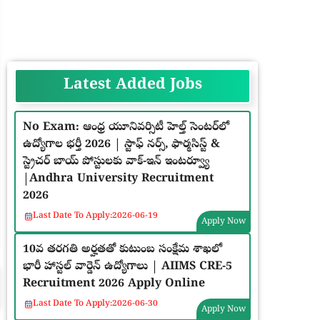
Latest Added Jobs
No Exam: ఆంధ్ర యూనివర్సిటీ హెల్త్ సెంటర్‌లో
ఉద్యోగాల భర్తీ 2026 | స్టాఫ్ నర్స్, ఫార్మసిస్ట్ &
స్ట్రెచర్ బాయ్ పోస్టులకు వాక్-ఇన్ ఇంటర్వ్యూ
|Andhra University Recruitment
2026
Last Date To Apply:
2026-06-19
Apply Now
10వ తరగతి అర్హతతో కుటుంబ సంక్షేమ శాఖలో
భారీ హాస్టల్ వార్డెన్ ఉద్యోగాలు | AIIMS CRE-5
Recruitment 2026 Apply Online
Last Date To Apply:
2026-06-30
Apply Now