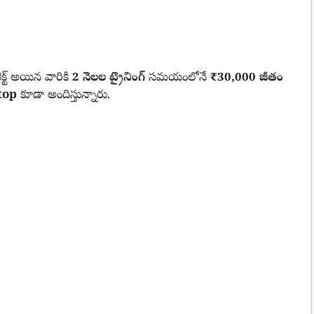
లెక్ట్ అయిన వారికి
2 నెలల ట్రైనింగ్
సమయంలోనే
₹30,000 జీతం
top
కూడా అందిస్తున్నారు.