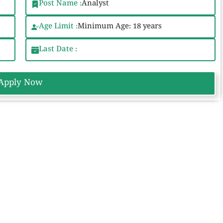
Post Name :
Analyst
Age Limit :
Minimum Age: 18 years
Last Date :
Apply Now