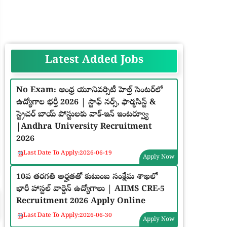
Latest Added Jobs
No Exam: ఆంధ్ర యూనివర్సిటీ హెల్త్ సెంటర్‌లో
ఉద్యోగాల భర్తీ 2026 | స్టాఫ్ నర్స్, ఫార్మసిస్ట్ &
స్ట్రెచర్ బాయ్ పోస్టులకు వాక్-ఇన్ ఇంటర్వ్యూ
|Andhra University Recruitment
2026
Last Date To Apply:
2026-06-19
Apply Now
10వ తరగతి అర్హతతో కుటుంబ సంక్షేమ శాఖలో
భారీ హాస్టల్ వార్డెన్ ఉద్యోగాలు | AIIMS CRE-5
Recruitment 2026 Apply Online
Last Date To Apply:
2026-06-30
Apply Now