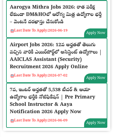
Aarogya Mithra Jobs 2026: రాత పరీక్ష
లేకుండా DM&HOలో ఆరోగ్య మిత్ర ఉద్యోగాల భర్తీ
– వెంటనే దరఖాస్తు చేసుకోండి
Last Date To Apply:
2026-06-19
Apply Now
Airport Jobs 2026: 12వ అర్హతతో తెలుగు
వచ్చిన వారికీ ఎయిర్‌పోర్ట్‌లో అసిస్టెంట్ ఉద్యోగాలు |
AAICLAS Assistant (Security)
Recruitment 2026 Apply Online
Last Date To Apply:
2026-07-02
Apply Now
7వ, ఇంటర్ అర్హతతో 5,538 టీచర్ & ఆయా
ఉద్యోగాల భర్తీకి నోటిఫికేషన్ | Pre Primary
School Instructor & Aaya
Notification 2026 Apply Now
Last Date To Apply:
2026-06-09
Apply Now