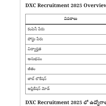
DXC Recruitment 2025 Overvie
వివరాలు
కంపెనీ పేరు
పోస్టు పేరు
విద్యార్హత
అనుభవం
జీతం
జాబ్ లొకేషన్
అప్లికేషన్ మోడ్
DXC Recruitment 2025 లో ఉద్యోగాల ప