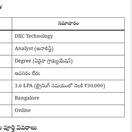
w
సమాచారం
DXC Technology
Analyst (అనాలిస్ట్)
Degree (ఏదైనా గ్రాడ్యుయేషన్)
అవసరం లేదు
3.6 LPA (ట్రైనింగ్ సమయంలో నెలకి ₹30,000)
Bangalore
Online
ూర్తి వివరాలు