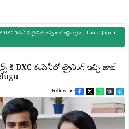
 DXC కంపెనీలో ట్రైనింగ్ ఇచ్చి జాబ్ ఇస్తున్నారు… Latest Jobs in
 కి DXC కంపెనీలో ట్రైనింగ్ ఇచ్చి జాబ్
Telugu
Follow us: