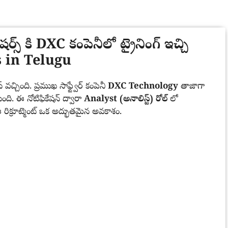
్ కి DXC కంపెనీలో ట్రైనింగ్ ఇచ్చి
bs in Telugu
చ్చింది. ప్రముఖ సాఫ్ట్వేర్ కంపెనీ
DXC Technology
తాజాగా
ంది. ఈ నోటిఫికేషన్ ద్వారా
Analyst (అనాలిస్ట్) రోల్
లో
ం ఈ రిక్రూట్మెంట్ ఒక అద్భుతమైన అవకాశం.