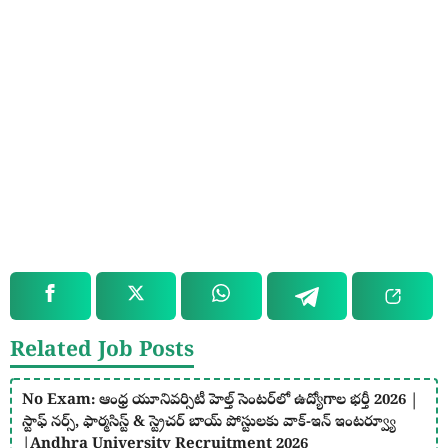
Related Job Posts
No Exam: ఆంధ్ర యూనివర్సిటీ హెల్త్ సెంటర్‌లో ఉద్యోగాల భర్తీ 2026 |
స్టాఫ్ నర్స్, ఫార్మసిస్ట్ & స్ట్రెచర్ బాయ్ పోస్టులకు వాక్-ఇన్ ఇంటర్వ్యూ
|Andhra University Recruitment 2026