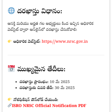
దరఖాస్తు విధానం:
ఆసక్తి మరియు అర్హత గల అభ్యర్థులు కింద ఇచ్చిన అధికారిక
వెబ్‌సైట్ ద్వారా ఆన్‌లైన్‌లో దరఖాస్తు చేసుకోవాలి:
ఆధికారిక వెబ్‌సైట్:
https://www.nrsc.gov.in
ముఖ్యమైన తేదీలు:
దరఖాస్తు ప్రారంభం:
10 మే 2025
దరఖాస్తుకు చివరి తేదీ:
30 మే 2025
నోటిఫికేషన్ డౌన్‌లోడ్ చేయండి:
ISRO NRSC Official Notification PDF