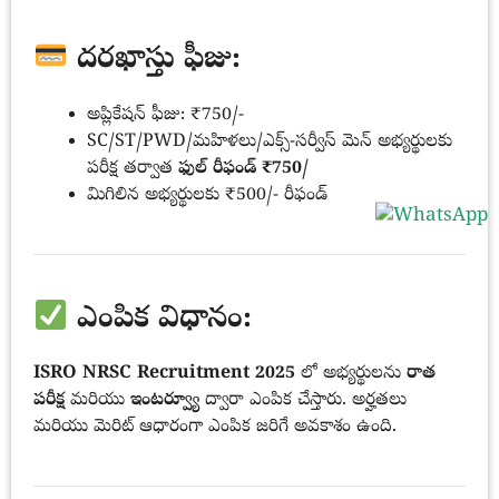
దరఖాస్తు ఫీజు:
అప్లికేషన్ ఫీజు: ₹750/-
SC/ST/PWD/మహిళలు/ఎక్స్-సర్వీస్ మెన్ అభ్యర్థులకు
పరీక్ష తర్వాత
ఫుల్ రీఫండ్ ₹750/
మిగిలిన అభ్యర్థులకు ₹500/- రీఫండ్
ఎంపిక విధానం:
ISRO NRSC Recruitment 2025
లో అభ్యర్థులను
రాత
పరీక్ష
మరియు
ఇంటర్వ్యూ
ద్వారా ఎంపిక చేస్తారు. అర్హతలు
మరియు మెరిట్ ఆధారంగా ఎంపిక జరిగే అవకాశం ఉంది.