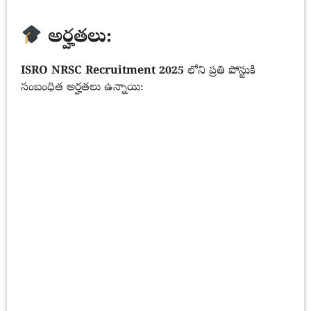
అర్హతలు:
ISRO NRSC Recruitment 2025
లోని ప్రతి పోస్టుకి
సంబంధిత అర్హతలు ఉన్నాయి: