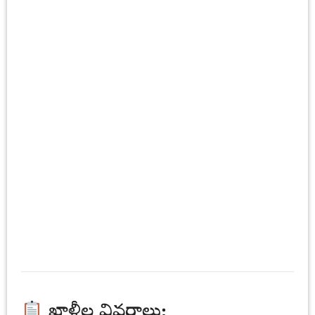
ఖాళీల వివరాలు: