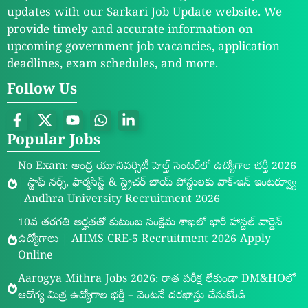
updates with our Sarkari Job Update website. We
provide timely and accurate information on
upcoming government job vacancies, application
deadlines, exam schedules, and more.
Follow Us
Popular Jobs
No Exam: ఆంధ్ర యూనివర్సిటీ హెల్త్ సెంటర్‌లో ఉద్యోగాల భర్తీ 2026
| స్టాఫ్ నర్స్, ఫార్మసిస్ట్ & స్ట్రెచర్ బాయ్ పోస్టులకు వాక్-ఇన్ ఇంటర్వ్యూ
|Andhra University Recruitment 2026
10వ తరగతి అర్హతతో కుటుంబ సంక్షేమ శాఖలో భారీ హాస్టల్ వార్డెన్
ఉద్యోగాలు | AIIMS CRE-5 Recruitment 2026 Apply
Online
Aarogya Mithra Jobs 2026: రాత పరీక్ష లేకుండా DM&HOలో
ఆరోగ్య మిత్ర ఉద్యోగాల భర్తీ – వెంటనే దరఖాస్తు చేసుకోండి