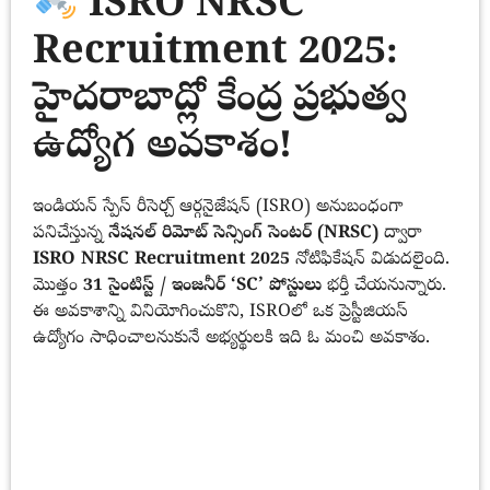
ISRO NRSC
Recruitment 2025:
హైదరాబాద్లో కేంద్ర ప్రభుత్వ
ఉద్యోగ అవకాశం!
ఇండియన్ స్పేస్ రీసెర్చ్ ఆర్గనైజేషన్ (ISRO) అనుబంధంగా
పనిచేస్తున్న
నేషనల్ రిమోట్ సెన్సింగ్ సెంటర్ (NRSC)
ద్వారా
ISRO NRSC Recruitment 2025
నోటిఫికేషన్ విడుదలైంది.
మొత్తం
31 సైంటిస్ట్ / ఇంజనీర్ ‘SC’ పోస్టులు
భర్తీ చేయనున్నారు.
ఈ అవకాశాన్ని వినియోగించుకొని, ISROలో ఒక ప్రెస్టీజియస్
ఉద్యోగం సాధించాలనుకునే అభ్యర్థులకి ఇది ఓ మంచి అవకాశం.