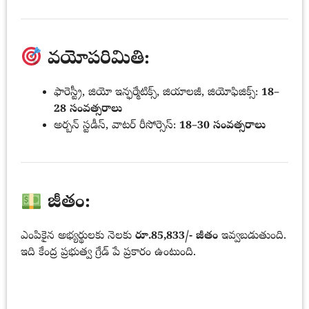
వయోపరిమితి:
ఫారెస్ట్రీ, జియో ఇన్ఫర్మేటిక్స్, జియాలజీ, జియోఫిజిక్స్:
18–
28 సంవత్సరాలు
అర్బన్ స్టడీస్, వాటర్ రీసోర్సెస్:
18–30 సంవత్సరాలు
జీతం:
ఎంపికైన అభ్యర్థులకు నెలకు
రూ.85,833/- జీతం
ఇవ్వబడుతుంది.
ఇది కేంద్ర ప్రభుత్వ గ్రేడ్ పే ప్రకారం ఉంటుంది.