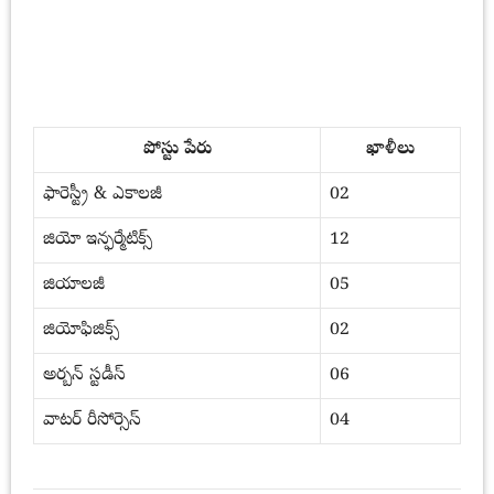
పోస్టు పేరు
ఖాళీలు
ఫారెస్ట్రీ & ఎకాలజీ
02
జియో ఇన్ఫర్మేటిక్స్
12
జియాలజీ
05
జియోఫిజిక్స్
02
అర్బన్ స్టడీస్
06
వాటర్ రీసోర్సెస్
04