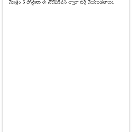
మొత్తం
5 పోస్టులు
ఈ నోటిఫికేషన్ ద్వారా భర్తీ చేయబడతాయి.