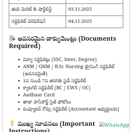
తుది మెరిట్ & షార్ట్‌లిస్ట్
03.11.2025
సర్టిఫికెట్ వెరిఫికేషన్
04.11.2025
అవసరమైన డాక్యుమెంట్లు (Documents
Required)
విద్యా సర్టిఫికెట్లు (SSC, Inter, Degree)
ANM / GNM / B.Sc Nursing ట్రైనింగ్ సర్టిఫికేట్
(అవసరమైతే)
1వ నుండి 7వ తరగతి స్టడీ సర్టిఫికేట్
క్యాటగిరీ సర్టిఫికేట్ (BC / EWS / OC)
Aadhaar Card
తాజా పాస్‌పోర్ట్ సైజ్ ఫోటోలు
కంప్యూటర్ కోర్సు సర్టిఫికేట్ (Accountant అభ్యర్థులకు)
ముఖ్య సూచనలు (Important