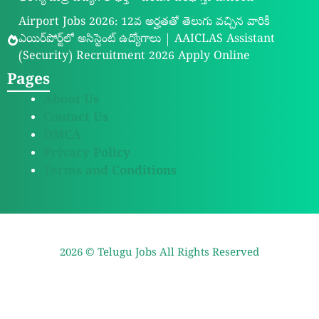
Airport Jobs 2026: 12వ అర్హతతో తెలుగు వచ్చిన వారికీ
ఎయిర్‌పోర్ట్‌లో అసిస్టెంట్ ఉద్యోగాలు | AAICLAS Assistant
(Security) Recruitment 2026 Apply Online
Pages
About Us
Contact Us
DMCA
Privacy Policy
Terms and Conditions
2026 ©
Telugu Jobs
All Rights Reserved