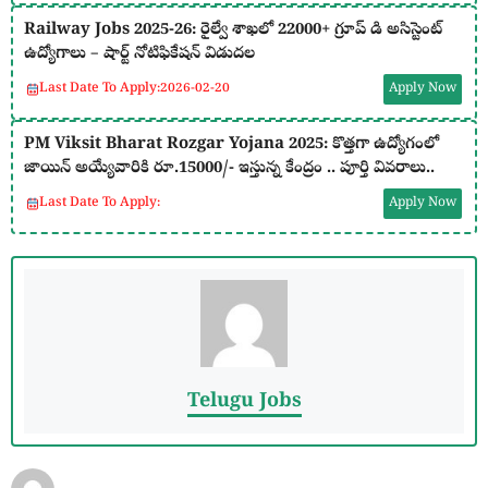
Railway Jobs 2025-26: రైల్వే శాఖలో 22000+ గ్రూప్ డి అసిస్టెంట్
ఉద్యోగాలు – షార్ట్ నోటిఫికేషన్ విడుదల
Last Date To Apply:
2026-02-20
Apply Now
PM Viksit Bharat Rozgar Yojana 2025: కొత్తగా ఉద్యోగంలో
జాయిన్ అయ్యేవారికి రూ.15000/- ఇస్తున్న కేంద్రం .. పూర్తి వివరాలు..
Last Date To Apply:
Apply Now
Telugu Jobs