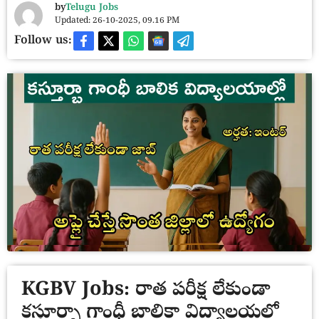
by
Telugu Jobs
Updated: 26-10-2025, 09.16 PM
Follow us:
KGBV Jobs: రాత పరీక్ష లేకుండా
కస్తూర్బా గాంధీ బాలికా విద్యాలయలో