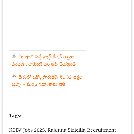
మీ ఇంటి వద్దే స్మార్ట్ రేషన్ కార్డుల
పంపిణి ..రాకుంటే పిర్యాదు చెయ్యండి
దేశంలో ఒక్కో పౌరుడిపై ₹1.32 లక్షల
అప్పు – కేంద్రం గణాంకాలు షాక్
Tags:
KGBV Jobs 2025, Rajanna Siricilla Recruitment