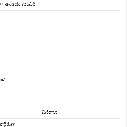
+ ఉండడం మంచిది
)
ంది
వివరాలు
ర్షికంగా