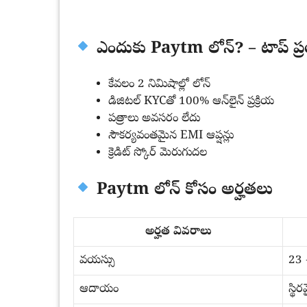
ఎందుకు Paytm లోన్? – టాప్ ప
కేవలం 2 నిమిషాల్లో లోన్
డిజిటల్ KYCతో 100% ఆన్‌లైన్ ప్రక్రియ
పత్రాలు అవసరం లేదు
సౌకర్యవంతమైన EMI ఆప్షన్లు
క్రెడిట్ స్కోర్ మెరుగుదల
Paytm లోన్ కోసం అర్హతలు
అర్హత వివరాలు
వయస్సు
23 
ఆదాయం
స్థ