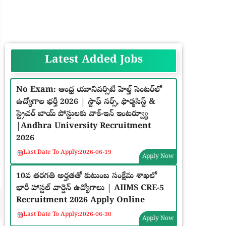
Latest Added Jobs
No Exam: ఆంధ్ర యూనివర్సిటీ హెల్త్ సెంటర్‌లో
ఉద్యోగాల భర్తీ 2026 | స్టాఫ్ నర్స్, ఫార్మసిస్ట్ &
స్ట్రెచర్ బాయ్ పోస్టులకు వాక్-ఇన్ ఇంటర్వ్యూ
|Andhra University Recruitment
2026
Last Date To Apply:
2026-06-19
Apply Now
10వ తరగతి అర్హతతో కుటుంబ సంక్షేమ శాఖలో
భారీ హాస్టల్ వార్డెన్ ఉద్యోగాలు | AIIMS CRE-5
Recruitment 2026 Apply Online
Last Date To Apply:
2026-06-30
Apply Now