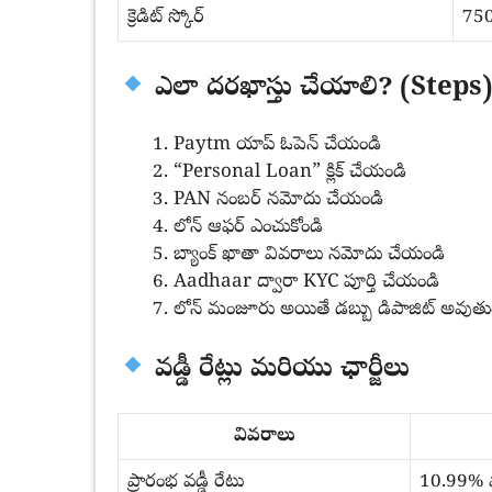
క్రెడిట్ స్కోర్
750
ఎలా దరఖాస్తు చేయాలి? (Steps
Paytm యాప్ ఓపెన్ చేయండి
“Personal Loan” క్లిక్ చేయండి
PAN నంబర్ నమోదు చేయండి
లోన్ ఆఫర్ ఎంచుకోండి
బ్యాంక్ ఖాతా వివరాలు నమోదు చేయండి
Aadhaar ద్వారా KYC పూర్తి చేయండి
లోన్ మంజూరు అయితే డబ్బు డిపాజిట్ అవుతు
వడ్డీ రేట్లు మరియు ఛార్జీలు
వివరాలు
ప్రారంభ వడ్డీ రేటు
10.99% వా