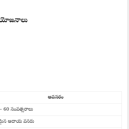
్రయోజనాలు
అవసరం
– 60 సంవత్సరాలు
ిరమైన ఆదాయ వనరు