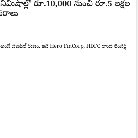
మిషాల్లో రూ.10,000 నుంచి రూ.5 లక్షల
ివరాలు
ా అందే డిజిటల్ రుణం. ఇది Hero FinCorp, HDFC లాంటి లెండర్ల