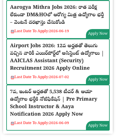
Aarogya Mithra Jobs 2026: రాత పరీక్ష
లేకుండా DM&HOలో ఆరోగ్య మిత్ర ఉద్యోగాల భర్తీ
– వెంటనే దరఖాస్తు చేసుకోండి
Last Date To Apply:
2026-06-19
Apply Now
Airport Jobs 2026: 12వ అర్హతతో తెలుగు
వచ్చిన వారికీ ఎయిర్‌పోర్ట్‌లో అసిస్టెంట్ ఉద్యోగాలు |
AAICLAS Assistant (Security)
Recruitment 2026 Apply Online
Last Date To Apply:
2026-07-02
Apply Now
7వ, ఇంటర్ అర్హతతో 5,538 టీచర్ & ఆయా
ఉద్యోగాల భర్తీకి నోటిఫికేషన్ | Pre Primary
School Instructor & Aaya
Notification 2026 Apply Now
Last Date To Apply:
2026-06-09
Apply Now