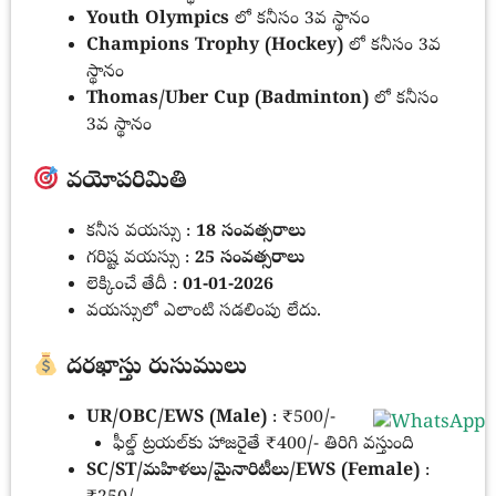
Youth Olympics
లో కనీసం 3వ స్థానం
Champions Trophy (Hockey)
లో కనీసం 3వ
స్థానం
Thomas/Uber Cup (Badminton)
లో కనీసం
3వ స్థానం
వయోపరిమితి
కనీస వయస్సు :
18 సంవత్సరాలు
గరిష్ట వయస్సు :
25 సంవత్సరాలు
లెక్కించే తేదీ :
01-01-2026
వయస్సులో ఎలాంటి సడలింపు లేదు.
దరఖాస్తు రుసుములు
UR/OBC/EWS (Male)
: ₹500/-
ఫీల్డ్ ట్రయల్‌కు హాజరైతే ₹400/- తిరిగి వస్తుంది
SC/ST/మహిళలు/మైనారిటీలు/EWS (Female)
: