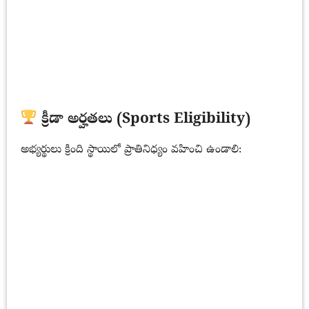
క్రీడా అర్హతలు (Sports Eligibility)
అభ్యర్థులు క్రింది స్థాయిలో ప్రాతినిధ్యం వహించి ఉండాలి: