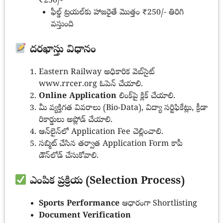
₹250/-
ఫీల్డ్ ట్రయల్‌కు హాజరైతే మొత్తం ₹250/- తిరిగి
వస్తుంది
దరఖాస్తు విధానం
Eastern Railway అధికారిక వెబ్‌సైట్
www.rrcer.org ఓపెన్ చేయాలి.
Online Application
లింక్‌పై క్లిక్ చేయాలి.
మీ వ్యక్తిగత వివరాలు (Bio-Data), విద్యా సర్టిఫికేట్లు, క్రీడా
రికార్డులు అప్లోడ్ చేయాలి.
ఆన్‌లైన్‌లో Application Fee చెల్లించాలి.
సబ్మిట్ చేసిన తర్వాత Application Form కాపీ
డౌన్‌లోడ్ చేసుకోవాలి.
ఎంపిక ప్రక్రియ (Selection Process)
Sports Performance
ఆధారంగా Shortlisting
Document Verification