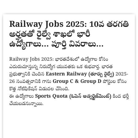
Railway Jobs 2025: 10వ తరగతి
అర్హతతో రైల్వే శాఖలో భారీ
ఉద్యోగాలు… పూర్తి వివరాలు…
Railway Jobs 2025: భారతదేశంలో ఉద్యోగాల కోసం
ఎదురుచూస్తున్న నిరుద్యోగ యువతకు ఒక శుభవార్త. భారత
ప్రభుత్వానికి చెందిన
Eastern Railway (తూర్పు రైల్వే)
2025-
26 సంవత్సరానికి గాను
Group C & Group D
పోస్టుల కోసం
కొత్త నోటిఫికేషన్ విడుదల చేసింది.
ఈ ఉద్యోగాలు
Sports Quota (ఓపెన్ అడ్వర్టైజ్‌మెంట్)
కింద భర్తీ
చేయబడనున్నాయి.