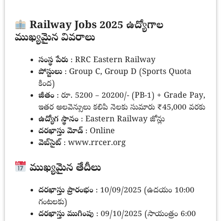
Railway Jobs 2025 ఉద్యోగాల
ముఖ్యమైన వివరాలు
సంస్థ పేరు
: RRC Eastern Railway
పోస్టులు
: Group C, Group D (Sports Quota
కింద)
జీతం
: రూ. 5200 – 20200/- (PB-1) + Grade Pay,
ఇతర అలవెన్సులు కలిపి నెలకు సుమారు ₹45,000 వరకు
ఉద్యోగ స్థానం
: Eastern Railway జోన్లు
దరఖాస్తు మోడ్
: Online
వెబ్‌సైట్
: www.rrcer.org
ముఖ్యమైన తేదీలు
దరఖాస్తు ప్రారంభం
: 10/09/2025 (ఉదయం 10:00
గంటలకు)
దరఖాస్తు ముగింపు
: 09/10/2025 (సాయంత్రం 6:00