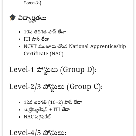
గంటలకు)
విద్యార్హతలు
10వ తరగతి పాస్
లేదా
ITI పాస్
లేదా
NCVT మంజూరు చేసిన National Apprenticeship
Certificate (NAC)
Level-1 పోస్టులు (Group D):
Level-2/3 పోస్టులు (Group C):
12వ తరగతి (10+2) పాస్
లేదా
మెట్రిక్యులేషన్ + ITI
లేదా
NAC సర్టిఫికేట్
Level-4/5 పోస్టులు: