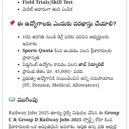
Field Trials/Skill Test
మెరిట్ ఆధారంగా తుది ఎంపిక
ఈ ఉద్యోగాలకు ఎందుకు దరఖాస్తు చేయాలి?
10వ తరగతి నుండి డిగ్రీ వరకు చదివిన అభ్యర్థులకు
అవకాశం
Sports Quota
కింద ఉండడం వలన క్రీడాకారులకు
ప్రాధాన్యత
పెర్మనెంట్ ఉద్యోగం కావడం వలన
జాబ్ సెక్యూరిటీ
ప్రారంభ జీతం రూ. 45,000/- వరకు
ప్రభుత్వ ఉద్యోగానికి సంబంధించిన అన్ని సదుపాయాలు
(PF, Pension, Medical, Allowances)
ముగింపు
Railway Jobs 2025 తూర్పు రైల్వే విడుదల చేసిన ఈ
Group
C & Group D Railway Jobs 2025
స్పోర్ట్స్ కోటా కింద
క్రీడాకారులకు ఒక అద్భుతమైన అవకాశం. అర్హత ఉన్న ప్రతి అభ్యర్థి