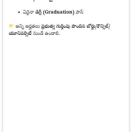
ఏదైనా
డిగ్రీ (Graduation)
పాస్
అన్ని అర్హతలు
ప్రభుత్వ గుర్తింపు పొందిన బోర్డు/కౌన్సిల్/
యూనివర్సిటీ
నుండే ఉండాలి.