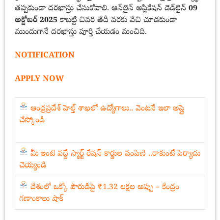
తప్పకుండా దరఖాస్తు చేసుకోవాలి. ఆన్‌లైన్ అప్లికేషన్ డెడ్‌లైన్
09
అక్టోబర్ 2025
కాబట్టి చివరి తేదీ వరకు వేచి చూడకుండా
ముందుగానే దరఖాస్తు పూర్తి చేయడం మంచిది.
NOTIFICATION
APPLY NOW
ఆంధ్రప్రదేశ్ హెల్త్ శాఖలో ఉద్యోగాలు.. వెంటనే ఇలా అప్లై
చేస్కోండి
మీ ఇంటి వద్దే స్మార్ట్ రేషన్ కార్డుల పంపిణి ..రాకుంటే పిర్యాదు
చెయ్యండి
దేశంలో ఒక్కో పౌరుడిపై ₹1.32 లక్షల అప్పు – కేంద్రం
గణాంకాలు షాక్