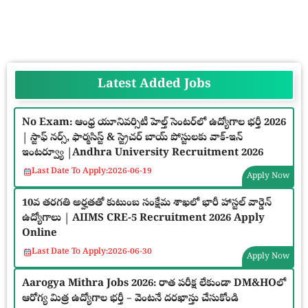
Latest Added Jobs
No Exam: ఆంధ్ర యూనివర్సిటీ హెల్త్ సెంటర్‌లో ఉద్యోగాల భర్తీ 2026
| స్టాఫ్ నర్స్, ఫార్మసిస్ట్ & స్ట్రెచర్ బాయ్ పోస్టులకు వాక్-ఇన్
ఇంటర్వ్యూ |Andhra University Recruitment 2026
Last Date To Apply:
2026-06-19
Apply Now
10వ తరగతి అర్హతతో కుటుంబ సంక్షేమ శాఖలో భారీ హాస్టల్ వార్డెన్
ఉద్యోగాలు | AIIMS CRE-5 Recruitment 2026 Apply
Online
Last Date To Apply:
2026-06-30
Apply Now
Aarogya Mithra Jobs 2026: రాత పరీక్ష లేకుండా DM&HOలో
ఆరోగ్య మిత్ర ఉద్యోగాల భర్తీ – వెంటనే దరఖాస్తు చేసుకోండి