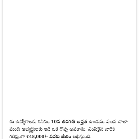
ఈ ఉద్యోగాలకు కనీసం
10వ తరగతి అర్హత
ఉండడం వలన చాలా
మంది అభ్యర్థులకు ఇది ఒక గొప్ప అవకాశం. ఎంపికైన వారికి
గరిష్టంగా
₹45,000/- వరకు జీతం
లభిస్తుంది.