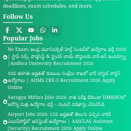
deadlines, exam schedules, and more.
Follow Us
Popular Jobs
No Exam: ఆంధ్ర యూనివర్సిటీ హెల్త్ సెంటర్‌లో ఉద్యోగాల భర్తీ 2026
| స్టాఫ్ నర్స్, ఫార్మసిస్ట్ & స్ట్రెచర్ బాయ్ పోస్టులకు వాక్-ఇన్ ఇంటర్వ్యూ
|Andhra University Recruitment 2026
10వ తరగతి అర్హతతో కుటుంబ సంక్షేమ శాఖలో భారీ హాస్టల్ వార్డెన్
ఉద్యోగాలు | AIIMS CRE-5 Recruitment 2026 Apply
Online
Aarogya Mithra Jobs 2026: రాత పరీక్ష లేకుండా DM&HOలో
ఆరోగ్య మిత్ర ఉద్యోగాల భర్తీ – వెంటనే దరఖాస్తు చేసుకోండి
Airport Jobs 2026: 12వ అర్హతతో తెలుగు వచ్చిన వారికీ
ఎయిర్‌పోర్ట్‌లో అసిస్టెంట్ ఉద్యోగాలు | AAICLAS Assistant
(Security) Recruitment 2026 Apply Online