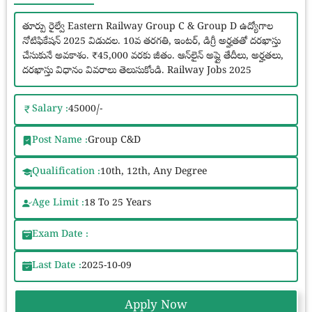
తూర్పు రైల్వే Eastern Railway Group C & Group D ఉద్యోగాల
నోటిఫికేషన్ 2025 విడుదల. 10వ తరగతి, ఇంటర్, డిగ్రీ అర్హతతో దరఖాస్తు
చేసుకునే అవకాశం. ₹45,000 వరకు జీతం. ఆన్‌లైన్ అప్లై తేదీలు, అర్హతలు,
దరఖాస్తు విధానం వివరాలు తెలుసుకోండి. Railway Jobs 2025
Salary :
45000/-
Post Name :
Group C&D
Qualification :
10th, 12th, Any Degree
Age Limit :
18 To 25 Years
Exam Date :
Last Date :
2025-10-09
Apply Now