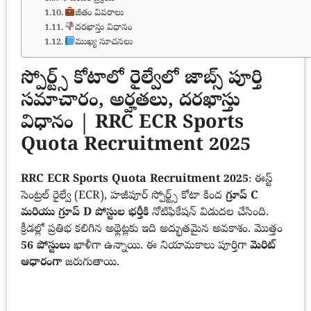
జీతం వివరాలు
దరఖాస్తు విధానం
ముఖ్య సూచనలు
స్పోర్ట్స్ కోటాలో రైల్వేలో జాబ్స్ పూర్తి
సమాచారం, అర్హతలు, దరఖాస్తు
విధానం | RRC ECR Sports
Quota Recruitment 2025
RRC ECR Sports Quota Recruitment 2025
: ఈస్ట్
సెంట్రల్ రైల్వే (ECR), హజీపూర్ స్పోర్ట్స్ కోటా కింద
గ్రూప్ C
మరియు గ్రూప్ D పోస్టుల భర్తీకి
నోటిఫికేషన్ విడుదల చేసింది.
క్రీడల్లో ప్రతిభ కలిగిన అథ్లెట్లకు ఇది అద్భుతమైన అవకాశం. మొత్తం
56 పోస్టులు
ఖాళీగా ఉన్నాయి. ఈ నియామకాలు పూర్తిగా
మెరిట్
ఆధారంగా
జరుగుతాయి.