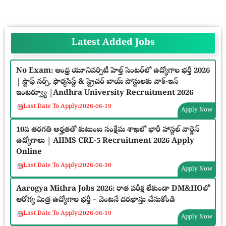
Latest Added Jobs
No Exam: ఆంధ్ర యూనివర్సిటీ హెల్త్ సెంటర్‌లో ఉద్యోగాల భర్తీ 2026
| స్టాఫ్ నర్స్, ఫార్మసిస్ట్ & స్ట్రెచర్ బాయ్ పోస్టులకు వాక్-ఇన్
ఇంటర్వ్యూ |Andhra University Recruitment 2026
Last Date To Apply:
2026-06-19
Apply Now
10వ తరగతి అర్హతతో కుటుంబ సంక్షేమ శాఖలో భారీ హాస్టల్ వార్డెన్
ఉద్యోగాలు | AIIMS CRE-5 Recruitment 2026 Apply
Online
Last Date To Apply:
2026-06-30
Apply Now
Aarogya Mithra Jobs 2026: రాత పరీక్ష లేకుండా DM&HOలో
ఆరోగ్య మిత్ర ఉద్యోగాల భర్తీ – వెంటనే దరఖాస్తు చేసుకోండి
Last Date To Apply:
2026-06-19
Apply Now