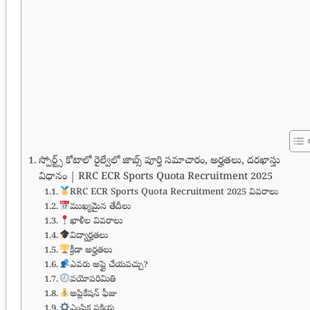
స్పోర్ట్స్ కోటాలో రైల్వేలో జాబ్స్ పూర్తి సమాచారం, అర్హతలు, దరఖాస్తు
విధానం | RRC ECR Sports Quota Recruitment 2025
RRC ECR Sports Quota Recruitment 2025 వివరాలు
ముఖ్యమైన తేదీలు
ఖాళీల వివరాలు
విద్యార్హతలు
క్రీడా అర్హతలు
ఎవరు అప్లై చేయవచ్చు?
వయోపరిమితి
అప్లికేషన్ ఫీజు
ఎంపిక ప్రక్రియ