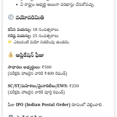
ఏ రాష్ట్రం అభ్యర్థి అయినా దరఖాస్తు చేసుకోవచ్చు.
వయోపరిమితి
కనీస వయస్సు:
18 సంవత్సరాలు
గరిష్ఠ వయస్సు:
25 సంవత్సరాలు
ఎటువంటి వయో సడలింపు ఉండదు.
అప్లికేషన్ ఫీజు
సాధారణ అభ్యర్థులు:
₹500
(పరీక్షకు హాజరైన వారికి ₹400 రిఫండ్)
SC/ST/మహిళలు/మైనారిటీలు/EWS:
₹250
(పరీక్షకు హాజరైన వారికి పూర్తి రిఫండ్)
ఫీజు
IPO (Indian Postal Order)
రూపంలో చెల్లించాలి.