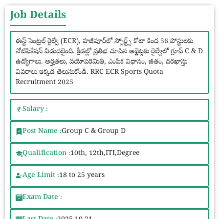
Job Details
ఈస్ట్ సెంట్రల్ రైల్వే (ECR), హజీపూర్‌లో స్పోర్ట్స్ కోటా కింద 56 పోస్టులకు
నోటిఫికేషన్ విడుదలైంది. క్రీడల్లో ప్రతిభ చూపిన అథ్లెట్లకు రైల్వేలో గ్రూప్ C & D
ఉద్యోగాలు. అర్హతలు, వయోపరిమితి, ఎంపిక విధానం, జీతం, దరఖాస్తు
వివరాలు ఇక్కడ తెలుసుకోండి. RRC ECR Sports Quota
Recruitment 2025
Salary :
Post Name :
Group C & Group D
Qualification :
10th, 12th,ITI,Degree
Age Limit :
18 to 25 years
Exam Date :