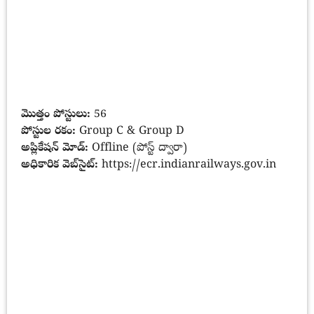
మొత్తం పోస్టులు:
56
పోస్టుల రకం:
Group C & Group D
అప్లికేషన్ మోడ్:
Offline (పోస్ట్ ద్వారా)
అధికారిక వెబ్‌సైట్:
https://ecr.indianrailways.gov.in