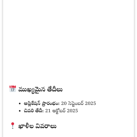
ముఖ్యమైన తేదీలు
అప్లికేషన్ ప్రారంభం:
20 సెప్టెంబర్ 2025
చివరి తేదీ:
21 అక్టోబర్ 2025
ఖాళీల వివరాలు