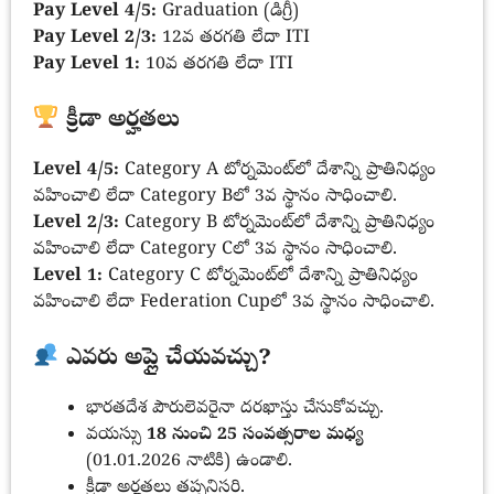
Pay Level 4/5:
Graduation (డిగ్రీ)
Pay Level 2/3:
12వ తరగతి లేదా ITI
Pay Level 1:
10వ తరగతి లేదా ITI
క్రీడా అర్హతలు
Level 4/5:
Category A టోర్నమెంట్‌లో దేశాన్ని ప్రాతినిధ్యం
వహించాలి లేదా Category Bలో 3వ స్థానం సాధించాలి.
Level 2/3:
Category B టోర్నమెంట్‌లో దేశాన్ని ప్రాతినిధ్యం
వహించాలి లేదా Category Cలో 3వ స్థానం సాధించాలి.
Level 1:
Category C టోర్నమెంట్‌లో దేశాన్ని ప్రాతినిధ్యం
వహించాలి లేదా Federation Cupలో 3వ స్థానం సాధించాలి.
ఎవరు అప్లై చేయవచ్చు?
భారతదేశ పౌరులెవరైనా దరఖాస్తు చేసుకోవచ్చు.
వయస్సు
18 నుంచి 25 సంవత్సరాల మధ్య
(01.01.2026 నాటికి) ఉండాలి.
క్రీడా అర్హతలు తప్పనిసరి.