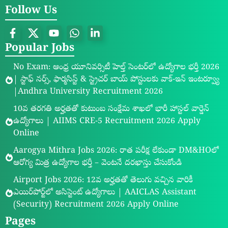
Follow Us
Popular Jobs
No Exam: ఆంధ్ర యూనివర్సిటీ హెల్త్ సెంటర్‌లో ఉద్యోగాల భర్తీ 2026
| స్టాఫ్ నర్స్, ఫార్మసిస్ట్ & స్ట్రెచర్ బాయ్ పోస్టులకు వాక్-ఇన్ ఇంటర్వ్యూ
|Andhra University Recruitment 2026
10వ తరగతి అర్హతతో కుటుంబ సంక్షేమ శాఖలో భారీ హాస్టల్ వార్డెన్
ఉద్యోగాలు | AIIMS CRE-5 Recruitment 2026 Apply
Online
Aarogya Mithra Jobs 2026: రాత పరీక్ష లేకుండా DM&HOలో
ఆరోగ్య మిత్ర ఉద్యోగాల భర్తీ – వెంటనే దరఖాస్తు చేసుకోండి
Airport Jobs 2026: 12వ అర్హతతో తెలుగు వచ్చిన వారికీ
ఎయిర్‌పోర్ట్‌లో అసిస్టెంట్ ఉద్యోగాలు | AAICLAS Assistant
(Security) Recruitment 2026 Apply Online
Pages