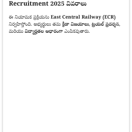
Recruitment 2025 వివరాలు
ఈ నియామక ప్రక్రియను
East Central Railway (ECR)
నిర్వహిస్తోంది. అభ్యర్థులు తమ
క్రీడా విజయాలు
,
ట్రయల్ ప్రదర్శన
,
మరియు
విద్యార్హతల ఆధారంగా
ఎంపికవుతారు.