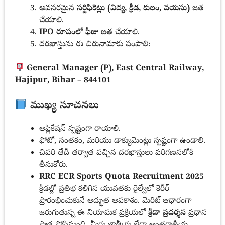
అవసరమైన
సర్టిఫికెట్లు (విద్య, క్రీడ, కులం, వయసు)
జత
చేయాలి.
IPO రూపంలో ఫీజు
జత చేయాలి.
దరఖాస్తును ఈ చిరునామాకు పంపాలి:
General Manager (P), East Central Railway,
Hajipur, Bihar – 844101
ముఖ్య సూచనలు
అప్లికేషన్ స్పష్టంగా రాయాలి.
ఫోటో, సంతకం, మరియు డాక్యుమెంట్లు స్పష్టంగా ఉండాలి.
చివరి తేదీ తర్వాత వచ్చిన దరఖాస్తులు పరిగణనలోకి
తీసుకోరు.
RRC ECR Sports Quota Recruitment 2025
క్రీడల్లో ప్రతిభ కలిగిన యువతకు రైల్వేలో కెరీర్
ప్రారంభించుకునే అద్భుత అవకాశం. మెరిట్ ఆధారంగా
జరుగుతున్న ఈ నియామక ప్రక్రియలో
క్రీడా ప్రదర్శన
ప్రధాన