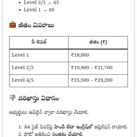
Level 2/3 → 65
Level 1 → 60
జీతం వివరాలు
పే లెవల్
జీతం (₹)
Level 1
₹18,000
Level 2/3
₹19,900 – ₹21,700
Level 4/5
₹25,500 – ₹29,200
దరఖాస్తు విధానం
అభ్యర్థులు ఆఫ్‌లైన్ ద్వారా దరఖాస్తు చేయాలి.
A4 సైజ్ పేపర్‌పై
హిందీ లేదా ఇంగ్లీష్‌లో
అప్లికేషన్ రాయాలి.
ఫోటో అతికించి
సంతకం చేయాలి
.