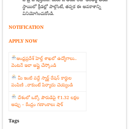
పాత్ర పోషిస్తుంది. మీరు జాతీయ లేదా అంతర్జాతీయ
స్థాయిలో క్రీడల్లో పాల్గొంటే, తప్పక ఈ అవకాశాన్ని
వినియోగించుకోండి.
NOTIFICATION
APPLY NOW
ఆంధ్రప్రదేశ్ హెల్త్ శాఖలో ఉద్యోగాలు..
వెంటనే ఇలా అప్లై చేస్కోండి
మీ ఇంటి వద్దే స్మార్ట్ రేషన్ కార్డుల
పంపిణి ..రాకుంటే పిర్యాదు చెయ్యండి
దేశంలో ఒక్కో పౌరుడిపై ₹1.32 లక్షల
అప్పు – కేంద్రం గణాంకాలు షాక్
Tags