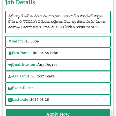
Job Details
స్టేట్ బ్యాంక్ ఆఫ్ ఇండియా నుంచి 5,583 జూనియర్ అసోసియేట్ పోస్టుల
కోసం భారీ నోటిఫికేషన్ విడుదల. అర్హతలు, వయస్సు, జీతం, ఎంపిక విధానం,
దరఖాస్తు వివరాలు ఇక్కడ చూడండి. SBI Clerk Recruitment 2025
Salary :
45,000/-
Post Name :
Junior Associate
Qualification :
Any Degree
Age Limit :
20 to32 Years
Exam Date :
Last Date :
2025-08-26
Apply Now