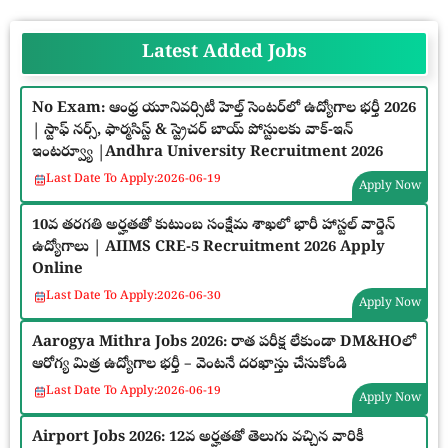
Latest Added Jobs
No Exam: ఆంధ్ర యూనివర్సిటీ హెల్త్ సెంటర్‌లో ఉద్యోగాల భర్తీ 2026
| స్టాఫ్ నర్స్, ఫార్మసిస్ట్ & స్ట్రెచర్ బాయ్ పోస్టులకు వాక్-ఇన్
ఇంటర్వ్యూ |Andhra University Recruitment 2026
Last Date To Apply:
2026-06-19
Apply Now
10వ తరగతి అర్హతతో కుటుంబ సంక్షేమ శాఖలో భారీ హాస్టల్ వార్డెన్
ఉద్యోగాలు | AIIMS CRE-5 Recruitment 2026 Apply
Online
Last Date To Apply:
2026-06-30
Apply Now
Aarogya Mithra Jobs 2026: రాత పరీక్ష లేకుండా DM&HOలో
ఆరోగ్య మిత్ర ఉద్యోగాల భర్తీ – వెంటనే దరఖాస్తు చేసుకోండి
Last Date To Apply:
2026-06-19
Apply Now
Airport Jobs 2026: 12వ అర్హతతో తెలుగు వచ్చిన వారికీ