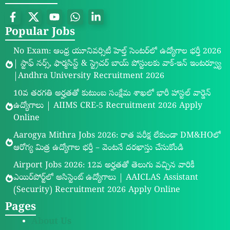
Popular Jobs
No Exam: ఆంధ్ర యూనివర్సిటీ హెల్త్ సెంటర్‌లో ఉద్యోగాల భర్తీ 2026
| స్టాఫ్ నర్స్, ఫార్మసిస్ట్ & స్ట్రెచర్ బాయ్ పోస్టులకు వాక్-ఇన్ ఇంటర్వ్యూ
|Andhra University Recruitment 2026
10వ తరగతి అర్హతతో కుటుంబ సంక్షేమ శాఖలో భారీ హాస్టల్ వార్డెన్
ఉద్యోగాలు | AIIMS CRE-5 Recruitment 2026 Apply
Online
Aarogya Mithra Jobs 2026: రాత పరీక్ష లేకుండా DM&HOలో
ఆరోగ్య మిత్ర ఉద్యోగాల భర్తీ – వెంటనే దరఖాస్తు చేసుకోండి
Airport Jobs 2026: 12వ అర్హతతో తెలుగు వచ్చిన వారికీ
ఎయిర్‌పోర్ట్‌లో అసిస్టెంట్ ఉద్యోగాలు | AAICLAS Assistant
(Security) Recruitment 2026 Apply Online
Pages
About Us