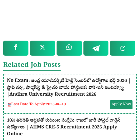
Related Job Posts
No Exam: ఆంధ్ర యూనివర్సిటీ హెల్త్ సెంటర్‌లో ఉద్యోగాల భర్తీ 2026 |
స్టాఫ్ నర్స్, ఫార్మసిస్ట్ & స్ట్రెచర్ బాయ్ పోస్టులకు వాక్-ఇన్ ఇంటర్వ్యూ
|Andhra University Recruitment 2026
Last Date To Apply:
2026-06-19
Apply Now
10వ తరగతి అర్హతతో కుటుంబ సంక్షేమ శాఖలో భారీ హాస్టల్ వార్డెన్
ఉద్యోగాలు | AIIMS CRE-5 Recruitment 2026 Apply
Online