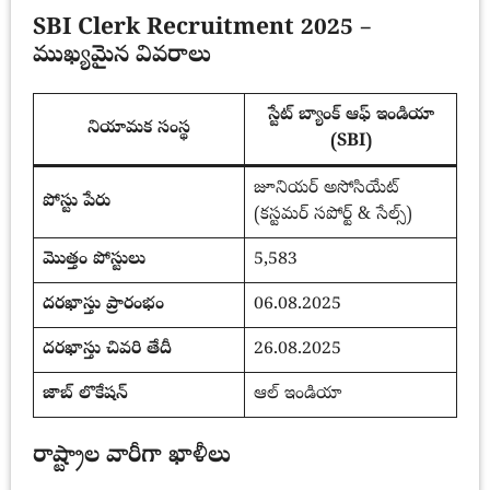
SBI Clerk Recruitment 2025 –
ముఖ్యమైన వివరాలు
స్టేట్ బ్యాంక్ ఆఫ్ ఇండియా
నియామక సంస్థ
(SBI)
జూనియర్ అసోసియేట్
పోస్టు పేరు
(కస్టమర్ సపోర్ట్ & సేల్స్)
మొత్తం పోస్టులు
5,583
దరఖాస్తు ప్రారంభం
06.08.2025
దరఖాస్తు చివరి తేదీ
26.08.2025
జాబ్ లొకేషన్
ఆల్ ఇండియా
రాష్ట్రాల వారీగా ఖాళీలు