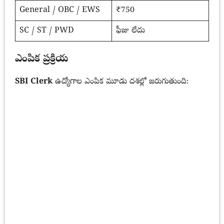
General / OBC / EWS
₹750
SC / ST / PWD
ఫీజు లేదు
ఎంపిక ప్రక్రియ
SBI Clerk
ఉద్యోగాల ఎంపిక మూడు దశల్లో జరుగుతుంది: