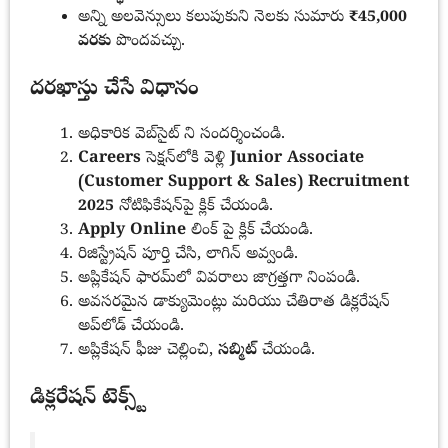
అన్ని అలవెన్సులు కలుపుకుని నెలకు సుమారు
₹45,000
వరకు
పొందవచ్చు.
దరఖాస్తు చేసే విధానం
అధికారిక వెబ్‌సైట్ ని సందర్శించండి.
Careers
సెక్షన్‌లోకి వెళ్లి
Junior Associate
(Customer Support & Sales) Recruitment
2025
నోటిఫికేషన్‌పై క్లిక్ చేయండి.
Apply Online
లింక్‌ పై క్లిక్ చేయండి.
రిజిస్ట్రేషన్ పూర్తి చేసి, లాగిన్ అవ్వండి.
అప్లికేషన్ ఫారమ్‌లో వివరాలు జాగ్రత్తగా నింపండి.
అవసరమైన డాక్యుమెంట్లు మరియు చేతిరాత డిక్లరేషన్
అప్‌లోడ్ చేయండి.
అప్లికేషన్ ఫీజు చెల్లించి,
సబ్మిట్
చేయండి.
డిక్లరేషన్ టెక్స్ట్