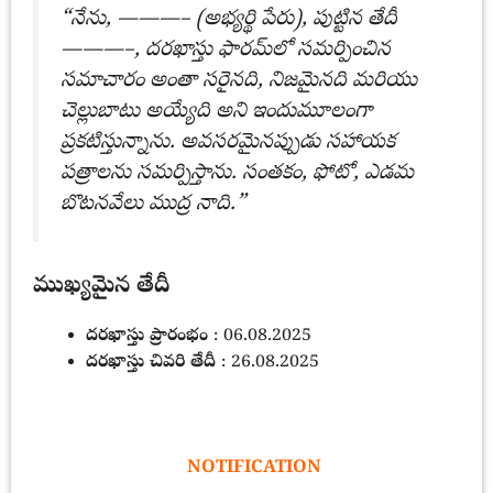
“నేను, ———– (అభ్యర్థి పేరు), పుట్టిన తేదీ
———–, దరఖాస్తు ఫారమ్‌లో సమర్పించిన
సమాచారం అంతా సరైనది, నిజమైనది మరియు
చెల్లుబాటు అయ్యేది అని ఇందుమూలంగా
ప్రకటిస్తున్నాను. అవసరమైనప్పుడు సహాయక
పత్రాలను సమర్పిస్తాను. సంతకం, ఫోటో, ఎడమ
బొటనవేలు ముద్ర నాది.”
ముఖ్యమైన తేదీ
దరఖాస్తు ప్రారంభం
: 06.08.2025
దరఖాస్తు చివరి తేదీ
: 26.08.2025
NOTIFICATION