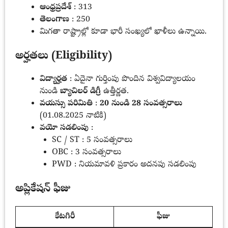
ఆంధ్రప్రదేశ్
: 313
తెలంగాణ
: 250
మిగతా రాష్ట్రాల్లో కూడా భారీ సంఖ్యలో ఖాళీలు ఉన్నాయి.
అర్హతలు (Eligibility)
విద్యార్హత
: ఏదైనా గుర్తింపు పొందిన విశ్వవిద్యాలయం
నుండి
బ్యాచిలర్ డిగ్రీ
ఉత్తీర్ణత.
వయస్సు పరిమితి
:
20 నుండి 28 సంవత్సరాలు
(01.08.2025 నాటికి)
వయో సడలింపు
:
SC / ST : 5 సంవత్సరాలు
OBC : 3 సంవత్సరాలు
PWD : నియమావళి ప్రకారం అదనపు సడలింపు
అప్లికేషన్ ఫీజు
కేటగిరీ
ఫీజు