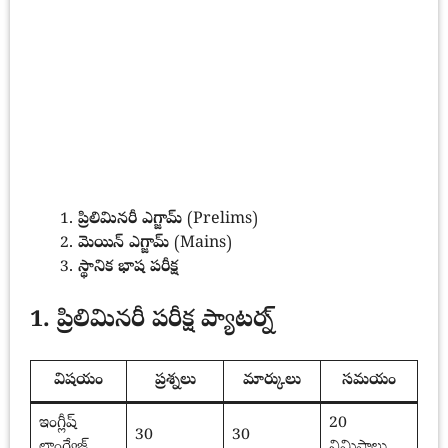
ప్రిలిమినరీ ఎగ్జామ్
(Prelims)
మెయిన్ ఎగ్జామ్
(Mains)
స్థానిక భాష పరీక్ష
1. ప్రిలిమినరీ పరీక్ష ప్యాటర్న్
విషయం
ప్రశ్నలు
మార్కులు
సమయం
ఇంగ్లీష్
20
30
30
లాంగ్వేజ్
నిమిషాలు