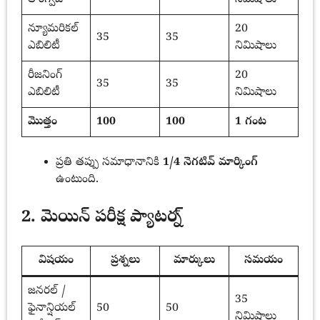
న్యూమరికల్
20
35
35
ఎబిలిటీ
నిమిషాలు
రీజనింగ్
20
35
35
ఎబిలిటీ
నిమిషాలు
మొత్తం
100
100
1 గంట
ప్రతి తప్పు సమాధానానికి
1/4 నెగటివ్ మార్కింగ్
ఉంటుంది.
2. మెయిన్ పరీక్ష ప్యాటర్న్
విషయం
ప్రశ్నలు
మార్కులు
సమయం
జనరల్ /
35
ఫైనాన్షియల్
50
50
నిమిషాలు