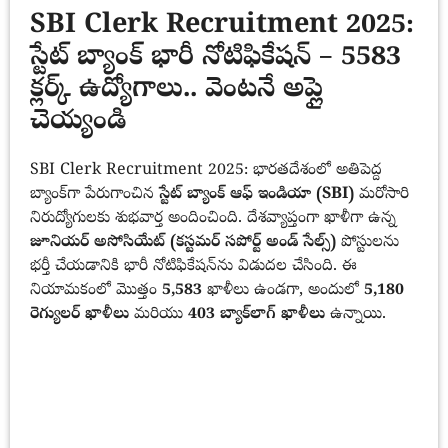
SBI Clerk Recruitment 2025:
స్టేట్ బ్యాంక్ భారీ నోటిఫికేషన్ – 5583
క్లర్క్ ఉద్యోగాలు.. వెంటనే అప్లై
చెయ్యండి
SBI Clerk Recruitment 2025: భారతదేశంలో అతిపెద్ద
బ్యాంక్‌గా పేరుగాంచిన
స్టేట్ బ్యాంక్ ఆఫ్ ఇండియా (SBI)
మరోసారి
నిరుద్యోగులకు శుభవార్త అందించింది. దేశవ్యాప్తంగా ఖాళీగా ఉన్న
జూనియర్ అసోసియేట్ (కస్టమర్ సపోర్ట్ అండ్ సేల్స్)
పోస్టులను
భర్తీ చేయడానికి భారీ నోటిఫికేషన్‌ను విడుదల చేసింది. ఈ
నియామకంలో మొత్తం
5,583
ఖాళీలు ఉండగా, అందులో
5,180
రెగ్యులర్ ఖాళీలు
మరియు
403 బ్యాక్‌లాగ్ ఖాళీలు
ఉన్నాయి.