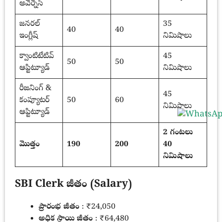
అవేర్నెస్
జనరల్
35
40
40
ఇంగ్లీష్
నిమిషాలు
క్వాంటిటేటివ్
45
50
50
ఆప్టిట్యూడ్
నిమిషాలు
రీజనింగ్ &
45
కంప్యూటర్
50
60
నిమిషాలు
ఆప్టిట్యూడ్
2 గంటలు
మొత్తం
190
200
40
నిమిషాలు
SBI Clerk జీతం (Salary)
ప్రారంభ జీతం
: ₹24,050
అధిక స్థాయి జీతం
: ₹64,480