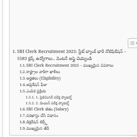
SBI Clerk Recruitment 2025: స్టేట్ బ్యాంక్ భారీ నోటిఫికేషన్ –
5583 క్లర్క్ ఉద్యోగాలు.. వెంటనే అప్లై చెయ్యండి
SBI Clerk Recruitment 2025 – ముఖ్యమైన వివరాలు
రాష్ట్రాల వారీగా ఖాళీలు
అర్హతలు (Eligibility)
అప్లికేషన్ ఫీజు
ఎంపిక ప్రక్రియ
1. ప్రిలిమినరీ పరీక్ష ప్యాటర్న్
2. మెయిన్ పరీక్ష ప్యాటర్న్
SBI Clerk జీతం (Salary)
దరఖాస్తు చేసే విధానం
డిక్లరేషన్ టెక్స్ట్
ముఖ్యమైన తేదీ