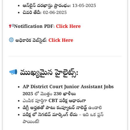
ఆన్‌లైన్ దరఖాస్తు ప్రారంభం:
13-05-2025
చివరి తేదీ:
02-06-2025
Notification PDF
:
Click Here
అధికారిక వెబ్‌సైట్
:
Click Here
ముఖ్యమైన హైలైట్స్:
AP District Court Junior Assistant Jobs
2025
లో మొత్తం
230 ఖాళీలు
ఎంపిక పూర్తిగా
CBT పరీక్ష ఆధారంగా
డిగ్రీ అర్హతతో పాటు కంప్యూటర్ నాలెడ్జ్
ఉండాలి
పరీక్ష లో నెగటివ్ మార్కింగ్ లేదు
– ఇది ఒక ప్లస్
పాయింట్!