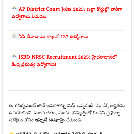
AP District Court Jobs 2025: జిల్లా కోర్టుల్లో భారీగా
ఉద్యోగాలు విడుదల
ఏపీ దేవాదాయ శాఖలో 137 ఉద్యోగాలు
ISRO NRSC Recruitment 2025: హైదరాబాద్‌లో
కేంద్ర ప్రభుత్వ ఉద్యోగాలు!
ఈ గవర్నమెంట్ జాబ్ అవకాశాన్ని మిస్ అవ్వకండి! మీ డిగ్రీ అర్హతను
ఉపయోగించి, మంచి జీతం, మంచి భవిష్యత్తుతో కూడిన ప్రభుత్వ
ఉద్యోగం కోసం
ఇప్పుడే దరఖాస్తు
చేయండి.