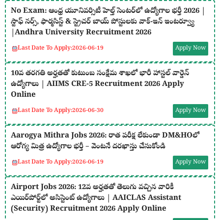
No Exam: ఆంధ్ర యూనివర్సిటీ హెల్త్ సెంటర్‌లో ఉద్యోగాల భర్తీ 2026 |
స్టాఫ్ నర్స్, ఫార్మసిస్ట్ & స్ట్రెచర్ బాయ్ పోస్టులకు వాక్-ఇన్ ఇంటర్వ్యూ
|Andhra University Recruitment 2026
Last Date To Apply:
2026-06-19
Apply Now
10వ తరగతి అర్హతతో కుటుంబ సంక్షేమ శాఖలో భారీ హాస్టల్ వార్డెన్
ఉద్యోగాలు | AIIMS CRE-5 Recruitment 2026 Apply
Online
Last Date To Apply:
2026-06-30
Apply Now
Aarogya Mithra Jobs 2026: రాత పరీక్ష లేకుండా DM&HOలో
ఆరోగ్య మిత్ర ఉద్యోగాల భర్తీ – వెంటనే దరఖాస్తు చేసుకోండి
Last Date To Apply:
2026-06-19
Apply Now
Airport Jobs 2026: 12వ అర్హతతో తెలుగు వచ్చిన వారికీ
ఎయిర్‌పోర్ట్‌లో అసిస్టెంట్ ఉద్యోగాలు | AAICLAS Assistant
(Security) Recruitment 2026 Apply Online