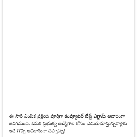
ఈ సారి ఎంపిక ప్రక్రియ పూర్తిగా
కంప్యూటర్ బేస్డ్ ఎగ్జామ్
ఆధారంగా
జరగనుంది. కనుక ప్రభుత్వ ఉద్యోగాల కోసం ఎదురుచూస్తున్నవాళ్లకు
ఇది గొప్ప అవకాశంగా చెప్పొచ్చు!