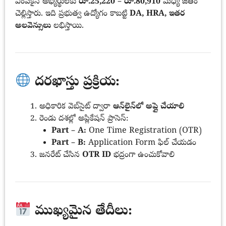
ఎంపికైన అభ్యర్థులకు
రూ.25,220 – రూ.80,910
మధ్య జీతం
చెల్లిస్తారు. ఇది ప్రభుత్వ ఉద్యోగం కాబట్టి
DA, HRA, ఇతర
అలవెన్సులు
లభిస్తాయి.
దరఖాస్తు ప్రక్రియ:
అధికారిక వెబ్‌సైట్‌ ద్వారా
ఆన్‌లైన్‌లో అప్లై చేయాలి
రెండు దశల్లో అప్లికేషన్ ప్రాసెస్:
Part – A:
One Time Registration (OTR)
Part – B:
Application Form ఫిల్ చేయడం
జనరేట్ చేసిన
OTR ID
భద్రంగా ఉంచుకోవాలి
ముఖ్యమైన తేదీలు: