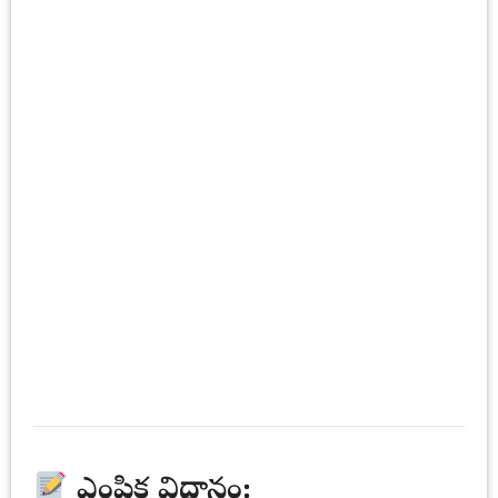
ఎంపిక విధానం: