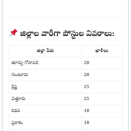
జిల్లాల వారీగా పోస్టుల వివరాలు:
జిల్లా పేరు
ఖాళీలు
తూర్పు గోదావరి
28
గుంటూరు
28
క్రిష్ణ
25
చిత్తూరు
25
కడప
18
ప్రకాశం
18