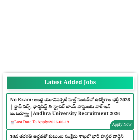
Latest Added Jobs
No Exam: ఆంధ్ర యూనివర్సిటీ హెల్త్ సెంటర్‌లో ఉద్యోగాల భర్తీ 2026
| స్టాఫ్ నర్స్, ఫార్మసిస్ట్ & స్ట్రెచర్ బాయ్ పోస్టులకు వాక్-ఇన్
ఇంటర్వ్యూ |Andhra University Recruitment 2026
Last Date To Apply:
2026-06-19
Apply Now
10వ తరగతి అర్హతతో కుటుంబ సంక్షేమ శాఖలో భారీ హాస్టల్ వార్డెన్