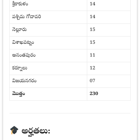
శ్రీకాకుళం
14
పశ్చిమ గోదావరి
14
నెల్లూరు
15
విశాఖపట్నం
15
అనంతపురం
11
కర్నూలు
12
విజయనగరం
07
మొత్తం
230
అర్హతలు: