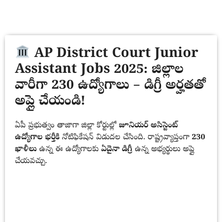
AP District Court Junior
Assistant Jobs 2025: జిల్లాల
వారీగా 230 ఉద్యోగాలు – డిగ్రీ అర్హతతో
అప్లై చేయండి!
ఏపీ ప్రభుత్వం తాజాగా జిల్లా కోర్టుల్లో
జూనియర్ అసిస్టెంట్
ఉద్యోగాల భర్తీకి
నోటిఫికేషన్ విడుదల చేసింది. రాష్ట్రవ్యాప్తంగా
230
ఖాళీలు
ఉన్న ఈ ఉద్యోగాలకు
ఏదైనా డిగ్రీ
ఉన్న అభ్యర్థులు అప్లై
చేయవచ్చు.