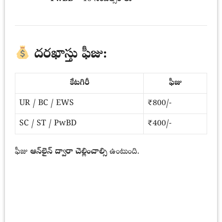
దరఖాస్తు ఫీజు:
కేటగిరీ
ఫీజు
UR / BC / EWS
₹800/-
SC / ST / PwBD
₹400/-
ఫీజు
ఆన్‌లైన్ ద్వారా చెల్లించాల్సి
ఉంటుంది.