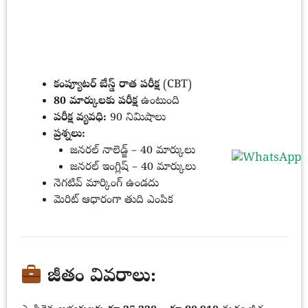
కంప్యూటర్ బేస్డ్ రాత పరీక్ష
(CBT)
80 మార్కులకు పరీక్ష
ఉంటుంది
పరీక్ష వ్యవధి:
90 నిమిషాలు
ప్రశ్నలు:
జనరల్ నాలెడ్జ్ – 40 మార్కులు
జనరల్ ఇంగ్లిష్ – 40 మార్కులు
నెగటివ్ మార్కింగ్ ఉండదు
మెరిట్ ఆధారంగా తుది ఎంపిక
జీతం వివరాలు: