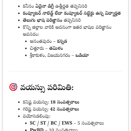
కనీసం
ఏదైనా డిగ్రీ
ఉత్తీర్ణత తప్పనిసరి
కంప్యూటర్ నాలెడ్జ్ లేదా కంప్యూటర్ సబ్జెక్టు ఉన్న విద్యార్హత
తెలుగు భాష పరిజ్ఞానం
తప్పనిసరి
కొన్ని జిల్లాల వారికి అదనంగా ఇతర భాషల పరిజ్ఞానం
అవసరం:
అనంతపురం –
కన్నడ
చిత్తూరు –
తమిళం
శ్రీకాకుళం, విజయనగరం –
ఒడియా
వయస్సు పరిమితి:
కనిష్ట వయస్సు:
18 సంవత్సరాలు
గరిష్ట వయస్సు:
42 సంవత్సరాలు
వయోసడలింపు:
SC / ST / BC / EWS
– 5 సంవత్సరాలు
PwBD
– 10 సంవత్సరాలు