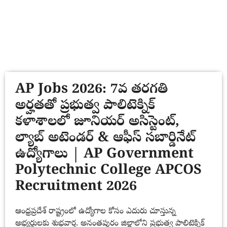
AP Jobs 2026: 7వ తరగతి
అర్హతతో ప్రభుత్వ పాలిటెక్నిక్
కళాశాలలో జూనియర్ అసిస్టెంట్,
ల్యాబ్ అటెండర్ & ఆఫీస్ సబార్డినేట్
ఉద్యోగాలు | AP Government
Polytechnic College APCOS
Recruitment 2026
ఆంధ్రప్రదేశ్ రాష్ట్రంలో ఉద్యోగాల కోసం ఎదురు చూస్తున్న
అభ్యర్థులకు శుభవార్త. అనంతపురం జిల్లాలోని ప్రభుత్వ పాలిటెక్నిక్