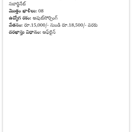
సబార్డినేట్
మొత్తం ఖాళీలు:
08
ఉద్యోగ రకం:
అవుట్‌సోర్సింగ్
వేతనం:
రూ.15,000/- నుండి రూ.18,500/- వరకు
దరఖాస్తు విధానం:
ఆఫ్‌లైన్