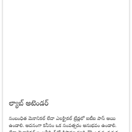
ల్యాబ్ అటెండర్
సంబంధిత మెకానికల్ లేదా ఎలక్ట్రికల్ ట్రేడ్లలో ఐటీఐ పాస్ అయి
ఉండాలి. అదనంగా కనీసం ఒక సంవత్సరం అనుభవం ఉండాలి.