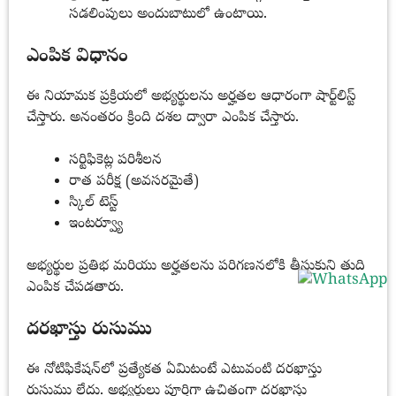
సడలింపులు అందుబాటులో ఉంటాయి.
ఎంపిక విధానం
ఈ నియామక ప్రక్రియలో అభ్యర్థులను అర్హతల ఆధారంగా షార్ట్‌లిస్ట్
చేస్తారు. అనంతరం క్రింది దశల ద్వారా ఎంపిక చేస్తారు.
సర్టిఫికెట్ల పరిశీలన
రాత పరీక్ష (అవసరమైతే)
స్కిల్ టెస్ట్
ఇంటర్వ్యూ
అభ్యర్థుల ప్రతిభ మరియు అర్హతలను పరిగణనలోకి తీసుకుని తుది
ఎంపిక చేపడతారు.
దరఖాస్తు రుసుము
ఈ నోటిఫికేషన్‌లో ప్రత్యేకత ఏమిటంటే ఎటువంటి దరఖాస్తు
రుసుము లేదు. అభ్యర్థులు పూర్తిగా ఉచితంగా దరఖాస్తు