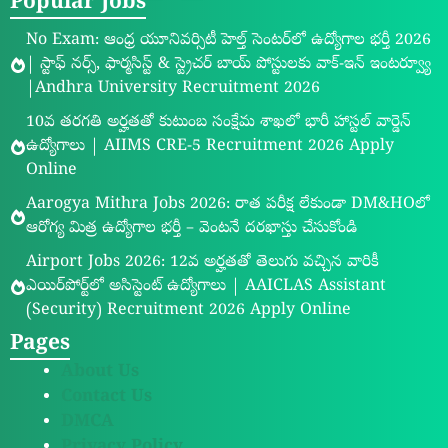
Popular Jobs
No Exam: ఆంధ్ర యూనివర్సిటీ హెల్త్ సెంటర్‌లో ఉద్యోగాల భర్తీ 2026
| స్టాఫ్ నర్స్, ఫార్మసిస్ట్ & స్ట్రెచర్ బాయ్ పోస్టులకు వాక్-ఇన్ ఇంటర్వ్యూ
|Andhra University Recruitment 2026
10వ తరగతి అర్హతతో కుటుంబ సంక్షేమ శాఖలో భారీ హాస్టల్ వార్డెన్
ఉద్యోగాలు | AIIMS CRE-5 Recruitment 2026 Apply
Online
Aarogya Mithra Jobs 2026: రాత పరీక్ష లేకుండా DM&HOలో
ఆరోగ్య మిత్ర ఉద్యోగాల భర్తీ – వెంటనే దరఖాస్తు చేసుకోండి
Airport Jobs 2026: 12వ అర్హతతో తెలుగు వచ్చిన వారికీ
ఎయిర్‌పోర్ట్‌లో అసిస్టెంట్ ఉద్యోగాలు | AAICLAS Assistant
(Security) Recruitment 2026 Apply Online
Pages
About Us
Contact Us
DMCA
Privacy Policy