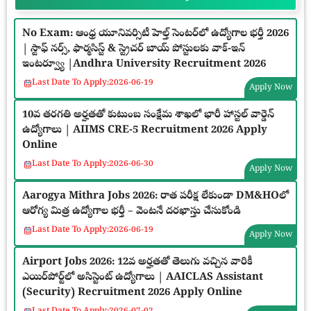
No Exam: ఆంధ్ర యూనివర్సిటీ హెల్త్ సెంటర్‌లో ఉద్యోగాల భర్తీ 2026
| స్టాఫ్ నర్స్, ఫార్మసిస్ట్ & స్ట్రెచర్ బాయ్ పోస్టులకు వాక్-ఇన్
ఇంటర్వ్యూ |Andhra University Recruitment 2026
Last Date To Apply:
2026-06-19
Apply Now
10వ తరగతి అర్హతతో కుటుంబ సంక్షేమ శాఖలో భారీ హాస్టల్ వార్డెన్
ఉద్యోగాలు | AIIMS CRE-5 Recruitment 2026 Apply
Online
Last Date To Apply:
2026-06-30
Apply Now
Aarogya Mithra Jobs 2026: రాత పరీక్ష లేకుండా DM&HOలో
ఆరోగ్య మిత్ర ఉద్యోగాల భర్తీ – వెంటనే దరఖాస్తు చేసుకోండి
Last Date To Apply:
2026-06-19
Apply Now
Airport Jobs 2026: 12వ అర్హతతో తెలుగు వచ్చిన వారికీ
ఎయిర్‌పోర్ట్‌లో అసిస్టెంట్ ఉద్యోగాలు | AAICLAS Assistant
(Security) Recruitment 2026 Apply Online