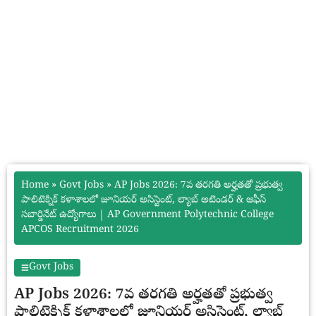
Home
»
Govt Jobs
»
AP Jobs 2026: 7వ తరగతి అర్హతతో ప్రభుత్వ
పాలిటెక్నిక్ కళాశాలలో జూనియర్ అసిస్టెంట్, ల్యాబ్ అటెండర్ & ఆఫీస్
సబార్డినేట్ ఉద్యోగాలు | AP Government Polytechnic College
APCOS Recruitment 2026
Govt Jobs
AP Jobs 2026: 7వ తరగతి అర్హతతో ప్రభుత్వ
పాలిటెక్నిక్ కళాశాలలో జూనియర్ అసిస్టెంట్, ల్యాబ్