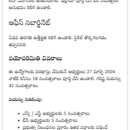
లేదా మెకానికల్ ఇంజనీరింగ్‌లో డిప్లొమా పూర్తి చేసి ఒక సంవత్సరం
అనుభవం కలిగి ఉండాలి.
ఆఫీస్ సబార్డినేట్
ఏడవ తరగతి ఉత్తీర్ణత కలిగి ఉండాలి. సైకిల్ తొక్కగలగడం
తప్పనిసరి.
వయోపరిమితి వివరాలు
ఈ ఉద్యోగాలకు దరఖాస్తు చేసుకునే అభ్యర్థులు 27 మార్చి 2026
నాటికి కనీసం 18 సంవత్సరాలు పూర్తి చేసి ఉండాలి. గరిష్ట వయస్సు
42 సంవత్సరాలు.
వయస్సు సడలింపు:
ఎస్సీ / ఎస్టీ అభ్యర్థులకు 5 సంవత్సరాలు
బీసీ అభ్యర్థులకు 5 సంవత్సరాలు
ప్రభుత్వ నిబంధనల ప్రకారం ఇతర వర్గాలకు వర్తించే