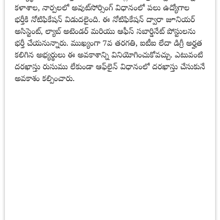
కళాశాల, నార్పలలో అవుట్‌సోర్సింగ్ విధానంలో పలు ఉద్యోగాల
భర్తీకి నోటిఫికేషన్ విడుదలైంది. ఈ నోటిఫికేషన్ ద్వారా జూనియర్
అసిస్టెంట్, ల్యాబ్ అటెండర్ మరియు ఆఫీస్ సబార్డినేట్ పోస్టులను
భర్తీ చేయనున్నారు. ముఖ్యంగా 7వ తరగతి, ఐటీఐ లేదా డిగ్రీ అర్హత
కలిగిన అభ్యర్థులు ఈ అవకాశాన్ని వినియోగించుకోవచ్చు. ఎటువంటి
దరఖాస్తు రుసుము లేకుండా ఆఫ్‌లైన్ విధానంలో దరఖాస్తు చేసుకునే
అవకాశం కల్పించారు.