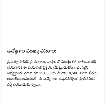
ఉద్యోగాల ముఖ్య వివరాలు
ప్రభుత్వ పాలిటెక్నిక్ కళాశాల, నార్పలలో మొత్తం 08 ఖాళీలను భర్తీ
చేయడానికి ఈ నియామక ప్రక్రియ చేపట్టబడుతోంది. ఎంపికైన
అభ్యర్థులకు నెలకు రూ.15,000 నుండి రూ.18,500 వరకు వేతనం
అందజేయబడుతుంది. ఈ ఉద్యోగాలు అవుట్‌సోర్సింగ్ ప్రాతిపదికన
భర్తీ చేయబడుతున్నాయి.