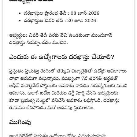
దరఖాస్తుల ప్రారంభ తేదీ : 08 జూన్ 2026
దరఖాస్తుల చివరి తేదీ : 20 జూన్ 2026
అభ్యర్థులు చివరి తేదీ వరకు వేచి ఉండకుండా ముందుగానే
దరఖాస్తు సమర్పించడం మంచిది.
ఎందుకు ఈ ఉద్యోగాలకు దరఖాస్తు చేయాలి?
ప్రస్తుతం ప్రభుత్వ రంగంలో తక్కువ విద్యార్హతతో ఉద్యోగ అవకాశాలు
చాలా అరుదుగా వస్తున్నాయి. ముఖ్యంగా 7వ తరగతి అర్హతతో
ఆఫీస్ సబార్డినేట్ పోస్టులకు అవకాశం రావడం నిరుద్యోగులకు మంచి
అవకాశం. అలాగే ఐటీఐ మరియు డిగ్రీ పూర్తి చేసిన అభ్యర్థులకు
కూడా ప్రభుత్వ సంస్థలో పనిచేసే అవకాశం లభిస్తోంది. దరఖాస్తు
రుసుము లేకపోవడం మరో అదనపు ప్రయోజనం.
ముగింపు
ఆంధ్రప్రదేశ్‌లో ప్రభుత్వ ఉద్యోగాల కోసం ఎదురుచూస్తున్న