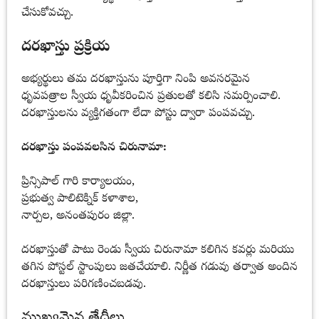
చేసుకోవచ్చు.
దరఖాస్తు ప్రక్రియ
అభ్యర్థులు తమ దరఖాస్తును పూర్తిగా నింపి అవసరమైన
ధృవపత్రాల స్వీయ ధృవీకరించిన ప్రతులతో కలిసి సమర్పించాలి.
దరఖాస్తులను వ్యక్తిగతంగా లేదా పోస్టు ద్వారా పంపవచ్చు.
దరఖాస్తు పంపవలసిన చిరునామా:
ప్రిన్సిపాల్ గారి కార్యాలయం,
ప్రభుత్వ పాలిటెక్నిక్ కళాశాల,
నార్పల, అనంతపురం జిల్లా.
దరఖాస్తుతో పాటు రెండు స్వీయ చిరునామా కలిగిన కవర్లు మరియు
తగిన పోస్టల్ స్టాంపులు జతచేయాలి. నిర్ణీత గడువు తర్వాత అందిన
దరఖాస్తులు పరిగణించబడవు.
ముఖ్యమైన తేదీలు