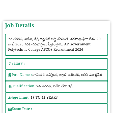
Job Details
7వ తరగతి, ఐటీఐ, డిగ్రీ అర్హతతో అప్లై చేయండి. దరఖాస్తు ఫీజు లేదు. 20
జూన్ 2026 వరకు దరఖాస్తులు స్వీకరిస్తారు. AP Government
Polytechnic College APCOS Recruitment 2026
Salary :
Post Name :
జూనియర్ అసిస్టెంట్, ల్యాబ్ అటెండర్, ఆఫీస్ సబార్డినేట్
Qualification :
7వ తరగతి, ఐటీఐ లేదా డిగ్రీ
Age Limit :
18 TO 42 YEARS
Exam Date :