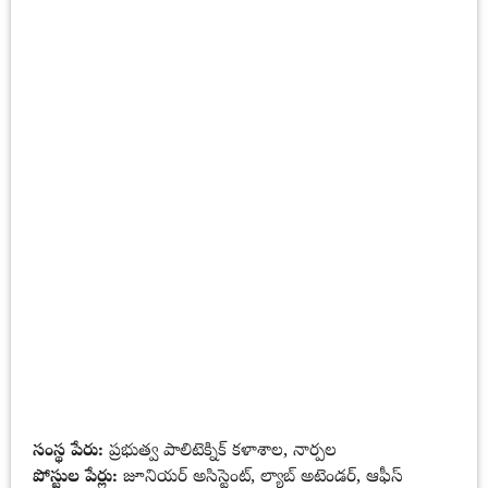
సంస్థ పేరు:
ప్రభుత్వ పాలిటెక్నిక్ కళాశాల, నార్పల
పోస్టుల పేర్లు:
జూనియర్ అసిస్టెంట్, ల్యాబ్ అటెండర్, ఆఫీస్