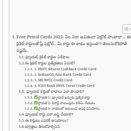
Free Petrol Cards 2025: నెల నెలా ఉచితంగా పెట్రోల్ పొందాలా… ఈ
క్రెడిట్ కార్డులతో ఫ్రీ పెట్రోల్.. మీ కార్డు ఈ లాభం ఇస్తుందా? తెలుసుకోకపోతే
నష్టమే..
ఫ్యూయల్ క్రెడిట్ కార్డుల విశేషాలు
ఈ క్రెడిట్ కార్డుల ప్రత్యేకతలు ఏమిటి?
1. HDFC Bharat Cashback Credit Card
2. IndianOil Axis Bank Credit Card
3. SBI BPCL Credit Card
4. ICICI Bank HPCL Coral Credit Card
ఫ్యూయల్ కార్డుతో లాభాలు ఎలా పొందాలి?
స్ట్రాటజీ 1: ఫ్యూయల్ ఖర్చుకు ప్రత్యేక కార్డు
స్ట్రాటజీ 2: రివార్డ్ పాయింట్లను రిడీమ్ చేయడం
స్ట్రాటజీ 3: వాడకంలో అనుబంధ ఆఫర్ల వినియోగం
ఫ్యూయల్ కార్డు ఎలా అప్లై చేయాలి?
ఈ కార్డులు ఎవరికీ అనుకూలం?
జాగ్రత్తలు తీసుకోవాల్సినవి