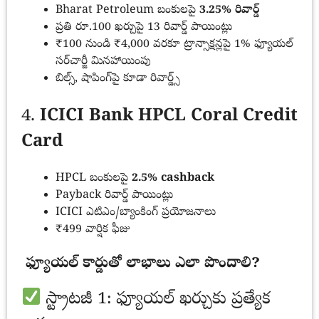
Bharat Petroleum బంకులపై
3.25% రివార్డ్
ప్రతి రూ.100 ఖర్చుపై 13 రివార్డ్ పాయింట్లు
₹100 నుండి ₹4,000 వరకూ ట్రాన్సాక్షన్లపై 1% ఫ్యూయల్
సర్‌చార్జీ మినహాయింపు
బిల్స్, షాపింగ్‌పై కూడా రివార్డ్స్
4.
ICICI Bank HPCL Coral Credit
Card
HPCL బంకులపై
2.5% cashback
Payback రివార్డ్ పాయింట్లు
ICICI ఎటిఎం/బ్యాంకింగ్ ప్రయోజనాలు
₹499 వార్షిక ఫీజు
ఫ్యూయల్ కార్డుతో లాభాలు ఎలా పొందాలి?
స్ట్రాటజీ 1: ఫ్యూయల్ ఖర్చుకు ప్రత్యేక