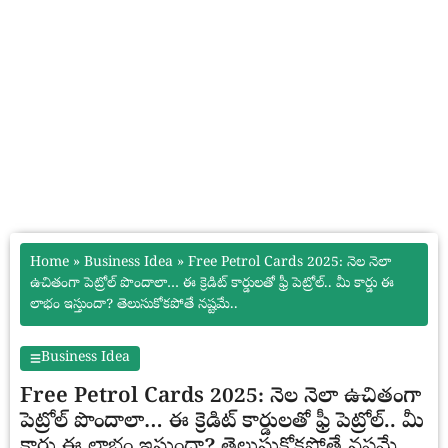
Home
»
Business Idea
»
Free Petrol Cards 2025: నెల నెలా
ఉచితంగా పెట్రోల్ పొందాలా… ఈ క్రెడిట్ కార్డులతో ఫ్రీ పెట్రోల్.. మీ కార్డు ఈ
లాభం ఇస్తుందా? తెలుసుకోకపోతే నష్టమే..
Business Idea
Free Petrol Cards 2025: నెల నెలా ఉచితంగా
పెట్రోల్ పొందాలా… ఈ క్రెడిట్ కార్డులతో ఫ్రీ పెట్రోల్.. మీ