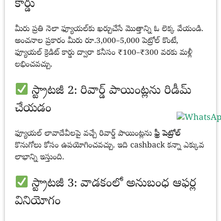
కార్డు
మీరు ప్రతి నెలా ఫ్యూయల్‌కు ఖర్చుచేసే మొత్తాన్ని ఓ లెక్క వేయండి.
అంచనాల ప్రకారం మీరు రూ.3,000–5,000 పెట్రోల్ కొంటే,
ఫ్యూయల్ క్రెడిట్ కార్డు ద్వారా కనీసం ₹100–₹300 వరకు మళ్లీ
లభించవచ్చు.
స్ట్రాటజీ 2: రివార్డ్ పాయింట్లను రిడీమ్
చేయడం
ఫ్యూయల్ లావాదేవీలపై వచ్చే రివార్డ్ పాయింట్లను
ఫ్రీ పెట్రోల్
కొనుగోలు కోసం ఉపయోగించవచ్చు. ఇది cashback కన్నా ఎక్కువ
లాభాన్ని ఇస్తుంది.
స్ట్రాటజీ 3: వాడకంలో అనుబంధ ఆఫర్ల
వినియోగం