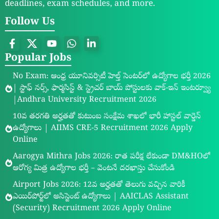
deadlines, exam schedules, and more.
Follow Us
Popular Jobs
No Exam: ఆంధ్ర యూనివర్సిటీ హెల్త్ సెంటర్‌లో ఉద్యోగాల భర్తీ 2026
| స్టాఫ్ నర్స్, ఫార్మసిస్ట్ & స్ట్రెచర్ బాయ్ పోస్టులకు వాక్-ఇన్ ఇంటర్వ్యూ
|Andhra University Recruitment 2026
10వ తరగతి అర్హతతో కుటుంబ సంక్షేమ శాఖలో భారీ హాస్టల్ వార్డెన్
ఉద్యోగాలు | AIIMS CRE-5 Recruitment 2026 Apply
Online
Aarogya Mithra Jobs 2026: రాత పరీక్ష లేకుండా DM&HOలో
ఆరోగ్య మిత్ర ఉద్యోగాల భర్తీ – వెంటనే దరఖాస్తు చేసుకోండి
Airport Jobs 2026: 12వ అర్హతతో తెలుగు వచ్చిన వారికీ
ఎయిర్‌పోర్ట్‌లో అసిస్టెంట్ ఉద్యోగాలు | AAICLAS Assistant
(Security) Recruitment 2026 Apply Online