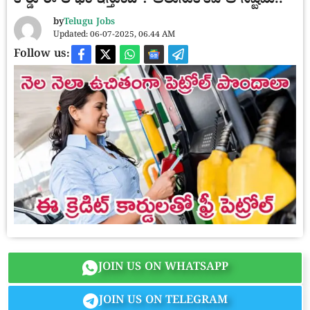
కార్డు ఈ లాభం ఇస్తుందా? తెలుసుకోకపోతే నష్టమే..
by
Telugu Jobs
Updated: 06-07-2025, 06.44 AM
Follow us:
JOIN US ON WHATSAPP
JOIN US ON TELEGRAM