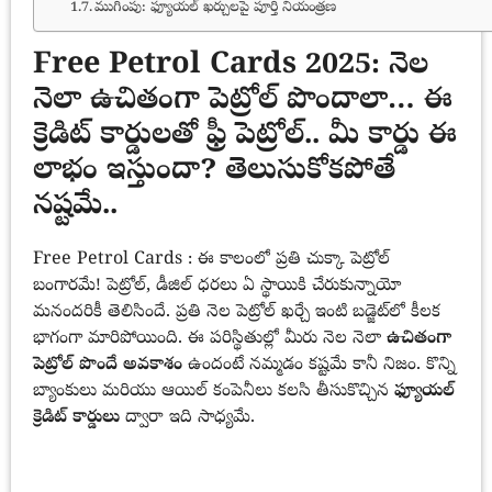
ముగింపు: ఫ్యూయల్ ఖర్చులపై పూర్తి నియంత్రణ
Free Petrol Cards 2025: నెల
నెలా ఉచితంగా పెట్రోల్ పొందాలా… ఈ
క్రెడిట్ కార్డులతో ఫ్రీ పెట్రోల్.. మీ కార్డు ఈ
లాభం ఇస్తుందా? తెలుసుకోకపోతే
నష్టమే..
Free Petrol Cards : ఈ కాలంలో ప్రతి చుక్కా పెట్రోల్
బంగారమే! పెట్రోల్, డీజిల్ ధరలు ఏ స్థాయికి చేరుకున్నాయో
మనందరికీ తెలిసిందే. ప్రతి నెల పెట్రోల్ ఖర్చే ఇంటి బడ్జెట్‌లో కీలక
భాగంగా మారిపోయింది. ఈ పరిస్థితుల్లో మీరు నెల నెలా
ఉచితంగా
పెట్రోల్ పొందే అవకాశం
ఉందంటే నమ్మడం కష్టమే కానీ నిజం. కొన్ని
బ్యాంకులు మరియు ఆయిల్ కంపెనీలు కలసి తీసుకొచ్చిన
ఫ్యూయల్
క్రెడిట్ కార్డులు
ద్వారా ఇది సాధ్యమే.