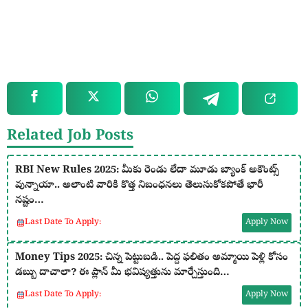
Related Job Posts
RBI New Rules 2025: మీకు రెండు లేదా మూడు బ్యాంక్ అకౌంట్స్
వున్నాయా.. అలాంటి వారికి కొత్త నిబంధనలు తెలుసుకోకపోతే భారీ
నష్టం…
Last Date To Apply:
Apply Now
Money Tips 2025: చిన్న పెట్టుబడి.. పెద్ద ఫలితం అమ్మాయి పెళ్లి కోసం
డబ్బు దాచాలా? ఈ ప్లాన్ మీ భవిష్యత్తును మార్చేస్తుంది…
Last Date To Apply:
Apply Now