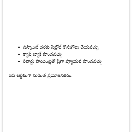
డిస్కౌంట్ ధరకు పెట్రోల్ కొనుగోలు చేయవచ్చు
క్యాష్ బ్యాక్ పొందవచ్చు
రివార్డు పాయింట్లతో ఫ్రీగా ఫ్యూయల్ పొందవచ్చు
ఇది ఆర్థికంగా మరింత ప్రయోజనకరం.