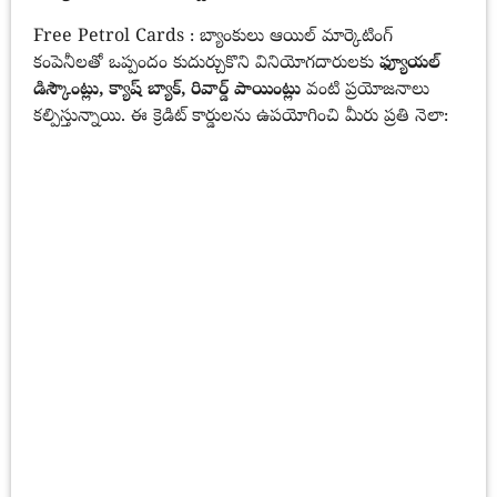
Free Petrol Cards : బ్యాంకులు ఆయిల్ మార్కెటింగ్
కంపెనీలతో ఒప్పందం కుదుర్చుకొని వినియోగదారులకు
ఫ్యూయల్
డిస్కౌంట్లు, క్యాష్ బ్యాక్, రివార్డ్ పాయింట్లు
వంటి ప్రయోజనాలు
కల్పిస్తున్నాయి. ఈ క్రెడిట్ కార్డులను ఉపయోగించి మీరు ప్రతి నెలా: