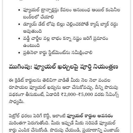
ఫ్యూయల్ ట్రాన్సాక్షన్లు కేవలం అనుబంధ ఆయిల్ కంపెనీల
బంక్‌లలో చేయాలి
డ్యూయ్ డేట్ లోపు బిల్లు చెల్లించకపోతే క్యాష్ బ్యాక్ రద్దు
అవుతుంది
వడ్డీ చార్జీల వల్ల లాభం కన్నా నష్టం జరిగే ప్రమాదం
ఉంటుంది
ప్రతినెలా కార్డు స్టేట్‌మెంట్‌ను సమీక్షించాలి
ముగింపు: ఫ్యూయల్ ఖర్చులపై పూర్తి నియంత్రణ
ఈ క్రెడిట్ కార్డులను తెలివిగా వాడితే మీరు నెల నెలా వందల
రూపాయల ఫ్యూయల్ ఖర్చును ఆదా చేసుకోవచ్చు. దీన్ని పొదుపు
పథకంగా తీసుకుంటే, ఏడాదికి ₹2,000–₹5,000 వరకు సేవింగ్స్
సాధ్యమే.
పెట్రోల్ ధరలు పెరిగే కొద్దీ, ఇలాంటి
ఫ్యూయల్ కార్డుల అవసరం
మరింతగా పెరుగుతోంది. మీరు ఇప్పుడే మీకు సరిపడే ఫ్యూయల్
కార్డు ఎంపిక చేసుకోండి. పొదుపు చేయండి, ప్రయాణాన్ని ఎంజాయ్