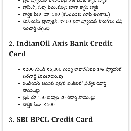
ప్రతి ఫ్యూయల్ లావాదేవీపై
5% వరకు క్యాష్ బ్యాక్
షాపింగ్, బిల్స్ పేమెంట్‌లపై కూడా క్యాష్ బ్యాక్
వార్షిక ఫీజు: రూ. 500 (కొంతవరకు మాఫీ అవకాశం)
మినిమమ్ ట్రాన్సాక్షన్: ₹400 పైగా ఫ్యూయల్ కొనుగోలు చేస్తే
సర్‌చార్జీ తగ్గింపు
2.
IndianOil Axis Bank Credit
Card
₹200 నుండి ₹5,000 మధ్య లావాదేవీలపై
1% ఫ్యూయల్
సర్‌చార్జీ మినహాయింపు
ఇండియన్ ఆయిల్ పెట్రోల్ బంక్‌లలో ప్రత్యేక రివార్డ్
పాయింట్లు
ప్రతి రూ.150 ఖర్చుపై 20 రివార్డ్ పాయింట్లు
వార్షిక ఫీజు: ₹500
3.
SBI BPCL Credit Card