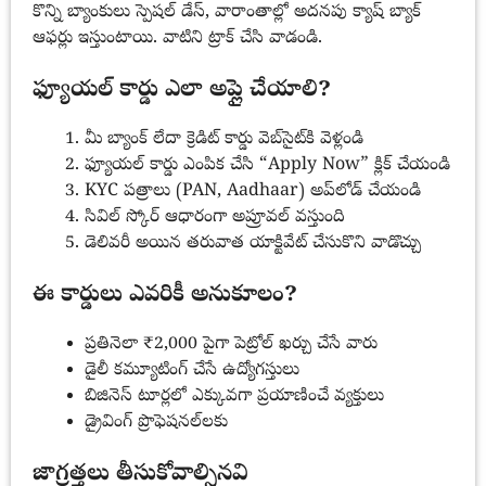
కొన్ని బ్యాంకులు స్పెషల్ డేస్, వారాంతాల్లో అదనపు క్యాష్ బ్యాక్
ఆఫర్లు ఇస్తుంటాయి. వాటిని ట్రాక్ చేసి వాడండి.
ఫ్యూయల్ కార్డు ఎలా అప్లై చేయాలి?
మీ బ్యాంక్ లేదా క్రెడిట్ కార్డు వెబ్‌సైట్‌కి వెళ్లండి
ఫ్యూయల్ కార్డు ఎంపిక చేసి “Apply Now” క్లిక్ చేయండి
KYC పత్రాలు (PAN, Aadhaar) అప్‌లోడ్ చేయండి
సివిల్ స్కోర్ ఆధారంగా అప్రూవల్ వస్తుంది
డెలివరీ అయిన తరువాత యాక్టివేట్ చేసుకొని వాడొచ్చు
ఈ కార్డులు ఎవరికీ అనుకూలం?
ప్రతినెలా ₹2,000 పైగా పెట్రోల్ ఖర్చు చేసే వారు
డైలీ కమ్యూటింగ్ చేసే ఉద్యోగస్తులు
బిజినెస్ టూర్లలో ఎక్కువగా ప్రయాణించే వ్యక్తులు
డ్రైవింగ్ ప్రొఫెషనల్‌లకు
జాగ్రత్తలు తీసుకోవాల్సినవి