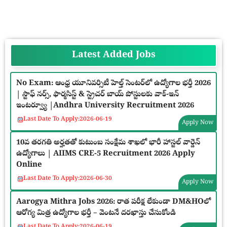
Latest Added Jobs
No Exam: ఆంధ్ర యూనివర్సిటీ హెల్త్ సెంటర్‌లో ఉద్యోగాల భర్తీ 2026
| స్టాఫ్ నర్స్, ఫార్మసిస్ట్ & స్ట్రెచర్ బాయ్ పోస్టులకు వాక్-ఇన్
ఇంటర్వ్యూ |Andhra University Recruitment 2026
Last Date To Apply:
2026-06-19
Apply Now
10వ తరగతి అర్హతతో కుటుంబ సంక్షేమ శాఖలో భారీ హాస్టల్ వార్డెన్
ఉద్యోగాలు | AIIMS CRE-5 Recruitment 2026 Apply
Online
Last Date To Apply:
2026-06-30
Apply Now
Aarogya Mithra Jobs 2026: రాత పరీక్ష లేకుండా DM&HOలో
ఆరోగ్య మిత్ర ఉద్యోగాల భర్తీ – వెంటనే దరఖాస్తు చేసుకోండి
Last Date To Apply:
2026-06-19