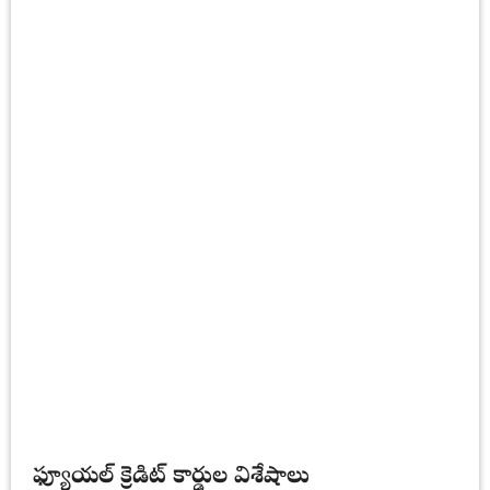
ఫ్యూయల్ క్రెడిట్ కార్డుల విశేషాలు