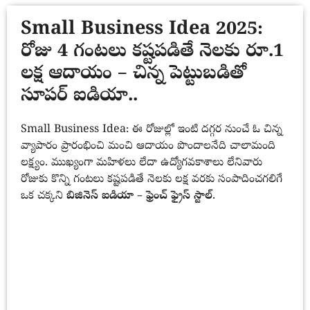
Small Business Idea 2025:
రోజు 4 గంటలు కష్టపడితే నెలకు రూ.1
లక్ష ఆదాయం – చిన్న పెట్టుబడితో
సూపర్ ఐడియా..
Small Business Idea: ఈ రోజుల్లో ఇంటి దగ్గర నుంచే ఓ చిన్న
వ్యాపారం ప్రారంభించి మంచి ఆదాయం పొందాలనేది చాలామంది
లక్ష్యం. ముఖ్యంగా మహిళలు లేదా ఉద్యోగవకాశాలు లేనివారు
రోజుకు కొన్ని గంటలు కష్టపడితే నెలకు లక్ష వరకు సంపాదించగలిగే
ఒక చక్కని
బిజినెస్ ఐడియా – ఫ్రెంచ్ ఫ్రైస్ స్టాల్
.