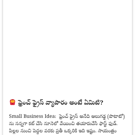
ఫ్రెంచ్ ఫ్రైస్ వ్యాపారం అంటే ఏమిటి?
Small Business Idea: ఫ్రెంచ్ ఫ్రైస్ అనేది ఆలుగడ్డ (పొటాటో)
ను సన్నగా కట్ చేసి నూనెలో వేయించి తయారుచేసే ఫాస్ట్ ఫుడ్.
పిల్లల నుంచి పెద్దల వరకు ప్రతీ ఒక్కరికి ఇది ఇష్టం. సాయంత్రం