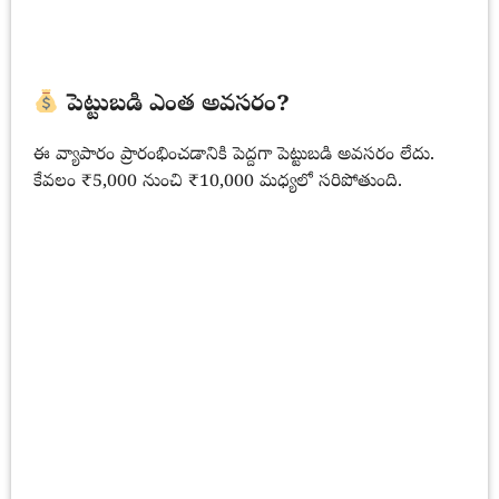
పెట్టుబడి ఎంత అవసరం?
ఈ వ్యాపారం ప్రారంభించడానికి పెద్దగా పెట్టుబడి అవసరం లేదు.
కేవలం ₹5,000 నుంచి ₹10,000 మధ్యలో సరిపోతుంది.