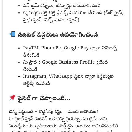
వన్ టైమ్ కప్పులు, టీస్పూన్లు ఉపయోగించండి
కస్టమర్లకు కొత్త కొత్త ఫ్లేవర్స్ పరిచయం చేయండి (చీజ్ ఫ్రైస్,
స్పైసీ ఫ్రైస్, మిక్స్ మసాలా ఫ్రైస్)
డిజిటల్ పద్ధతులు ఉపయోగించండి
PayTM, PhonePe, Google Pay ద్వారా పేమెంట్స్
తీసుకోండి
మీ స్టాల్ కి Google Business Profile క్రియేట్
చేయండి
Instagram, WhatsApp స్టేటస్ ద్వారా కస్టమర్లకు
అప్డేట్స్ పంపండి
ఫైనల్ గా చెప్పాలంటే…
చిన్న పెట్టుబడి + కొద్దిసేపు కష్టం = మంచి ఆదాయం!
ఈ ఫ్రెంచ్ ఫ్రైస్ బిజినెస్ ఒక చిన్న ప్రయత్నం మాత్రమే కాదు,
నిరుద్యోగులకు, గృహిణులకు, పార్ట్ టైం ఆదాయం కావలసినవారికి