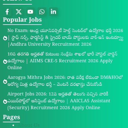
Popular Jobs
No Exam: ఆంధ్ర యూనివర్సిటీ హెల్త్ సెంటర్‌లో ఉద్యోగాల భర్తీ 2026
| స్టాఫ్ నర్స్, ఫార్మసిస్ట్ & స్ట్రెచర్ బాయ్ పోస్టులకు వాక్-ఇన్ ఇంటర్వ్యూ
|Andhra University Recruitment 2026
10వ తరగతి అర్హతతో కుటుంబ సంక్షేమ శాఖలో భారీ హాస్టల్ వార్డెన్
ఉద్యోగాలు | AIIMS CRE-5 Recruitment 2026 Apply
Online
Aarogya Mithra Jobs 2026: రాత పరీక్ష లేకుండా DM&HOలో
ఆరోగ్య మిత్ర ఉద్యోగాల భర్తీ – వెంటనే దరఖాస్తు చేసుకోండి
Airport Jobs 2026: 12వ అర్హతతో తెలుగు వచ్చిన వారికీ
ఎయిర్‌పోర్ట్‌లో అసిస్టెంట్ ఉద్యోగాలు | AAICLAS Assistant
(Security) Recruitment 2026 Apply Online
Pages
About Us