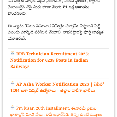
ఒక చక్కటి మార్గం. సరైన ప్రణాళికతో, మంచి స్థలంతో, క్వాలిటీ
మెయింటైన్ చేస్తే మీరు కూడా నెలకు
₹1 లక్ష ఆదాయం
పొందగలరు.
ఈ వ్యాసం కేవలం సమాచార నిమిత్తం మాత్రమే. పెట్టుబడి పెట్టే
ముందు మార్కెట్ పరిశీలన చేయాలి. లాభనష్టాలపై పూర్తి బాధ్యత
యూజరుదే.
RRB Technician Recruitment 2025:
Notification for 6238 Posts in Indian
Railways
AP Asha Worker Notification 2025 | ఏపీలో
1294 ఆశా వర్కర్ ఉద్యోగాలు – జిల్లాల వారీగా ఖాళీలు
Pm kisan 20th Installment: ఈవారమే రైతుల
ఖాతాల్లోకి రూ.2 వేలు.. కానీ ఆధార్‌పేరు తప్పు ఉంటే డబ్బులు