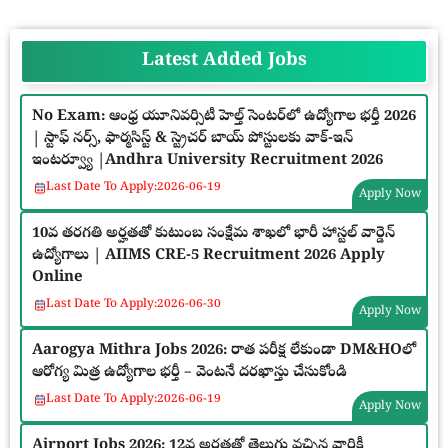
Latest Added Jobs
No Exam: ఆంధ్ర యూనివర్సిటీ హెల్త్ సెంటర్‌లో ఉద్యోగాల భర్తీ 2026
| స్టాఫ్ నర్స్, ఫార్మసిస్ట్ & స్ట్రెచర్ బాయ్ పోస్టులకు వాక్-ఇన్
ఇంటర్వ్యూ |Andhra University Recruitment 2026
Last Date To Apply:
2026-06-19
Apply Now
10వ తరగతి అర్హతతో కుటుంబ సంక్షేమ శాఖలో భారీ హాస్టల్ వార్డెన్
ఉద్యోగాలు | AIIMS CRE-5 Recruitment 2026 Apply
Online
Last Date To Apply:
2026-06-30
Apply Now
Aarogya Mithra Jobs 2026: రాత పరీక్ష లేకుండా DM&HOలో
ఆరోగ్య మిత్ర ఉద్యోగాల భర్తీ – వెంటనే దరఖాస్తు చేసుకోండి
Last Date To Apply:
2026-06-19
Apply Now
Airport Jobs 2026: 12వ అర్హతతో తెలుగు వచ్చిన వారికీ