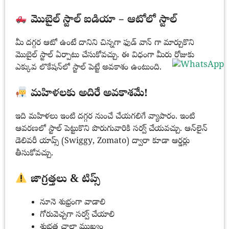
మొబైల్ స్టాల్ ఐడియా – ఆటోలో స్టాల్
మీ దగ్గర ఆటో ఉంటే దానిని చిన్నగా ఫుడ్ వాన్ గా మార్చుకొని
మొబైల్ స్టాల్ ఏర్పాటు చేసుకోవచ్చు. ఈ విధంగా మీరు రోజుకు
ఎక్కువ లొకేషన్‌లో స్టాల్ పెట్టే అవకాశం ఉంటుంది.
మహిళలకు అదిరే అవకాశమే!
ఇది మహిళలు ఇంటి దగ్గర నుంచే చేయగలిగే వ్యాపారం. ఇంటి
ఆవరణలో స్టాల్ పెట్టుకొని పొరుగువారికి సర్వ్ చేయవచ్చు. ఆన్‌లైన్
డెలివరీ యాప్స్ (Swiggy, Zomato) ద్వారా కూడా ఆర్డర్లు
తీసుకోవచ్చు.
జాగ్రత్తలు & టిప్స్
నూనె శుభ్రంగా వాడాలి
గోరువెచ్చగా సర్వ్ చేయాలి
శుభ్రత చాలా ముఖ్యం