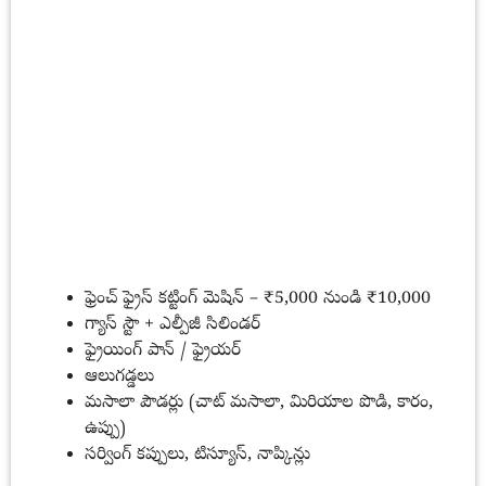
ఫ్రెంచ్ ఫ్రైస్ కట్టింగ్ మెషిన్ – ₹5,000 నుండి ₹10,000
గ్యాస్ స్టౌ + ఎల్పీజీ సిలిండర్
ఫ్రైయింగ్ పాన్ / ఫ్రైయర్
ఆలుగడ్డలు
మసాలా పౌడర్లు (చాట్ మసాలా, మిరియాల పొడి, కారం,
ఉప్పు)
సర్వింగ్ కప్పులు, టిస్యూస్, నాప్కిన్లు