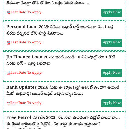
లేకుండా ముద్రా లోన్ తో రూ.5 లక్షల వరకు రుణం….
Last Date To Apply:
Apply Now
Personal Loan 2025: కేవలం ఆధార్ కార్డ్ ఆధారంగా రూ.1 లక్ష
వరకు పర్సనల్ లోన్ పూర్తి వివరాలు..
Last Date To Apply:
Apply Now
Jio Finance Loan 2025: ఇంటి నుండే 10 నిమిషాల్లో రూ.1 కోటి
వరకు లోన్ – పూర్తి వివరాలు
Last Date To Apply:
Apply Now
Bank Updates 2025: మీకు ఈ బ్యాంకుల్లో అకౌంట్ ఉందా? అయితే
మీకో శుభవార్త! బంపర్ ఆఫర్ ఇచ్చిన బ్యాంకులు.
Last Date To Apply:
Apply Now
Free Petrol Cards 2025: నెల నెలా ఉచితంగా పెట్రోల్ పొందాలా…
ఈ క్రెడిట్ కార్డులతో ఫ్రీ పెట్రోల్.. మీ కార్డు ఈ లాభం ఇస్తుందా?