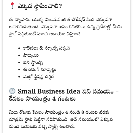
ఎక్కడ స్థాపించాలి?
ఈ వ్యాపారం యొక్క విజయవంతత
లొకేషన్
మీద ఎక్కువగా
ఆధారపడుతుంది. ఎక్కువగా జనం కదలికలు ఉన్న ప్రదేశాల్లో మీరు
స్టాల్ పెట్టుకుంటే మంచి ఆదాయం వస్తుంది.
కాలేజీలు & స్కూల్స్ పక్కన
పార్కులు
బస్ స్టాండ్స్
ఈవెనింగ్ మార్కెట్లు
మెట్రో స్టేషన్ల దగ్గర
Small Business Idea పని సమయం –
కేవలం సాయంత్రం 4 గంటలు
మీరు రోజుకు కేవలం
సాయంత్రం 4 నుండి 8 గంటల వరకు
మాత్రమే స్టాల్ పెట్టినా సరిపోతుంది. అదే సమయంలో ఎక్కువ
మంది బయటకు వచ్చి స్నాక్స్ తింటారు.