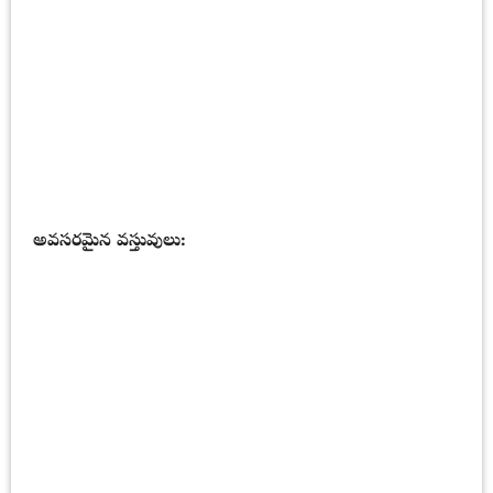
అవసరమైన వస్తువులు: