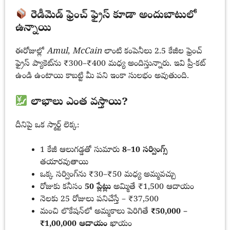
రెడీమెడ్ ఫ్రెంచ్ ఫ్రైస్ కూడా అందుబాటులో
ఉన్నాయి
ఈరోజుల్లో
Amul
,
McCain
లాంటి కంపెనీలు 2.5 కేజీల ఫ్రెంచ్
ఫ్రైస్ ప్యాకెట్‌ను ₹300–₹400 మధ్య అందిస్తున్నారు. ఇవి ప్రీ-కట్
ఉండి ఉంటాయి కాబట్టి మీ పని ఇంకా సులభం అవుతుంది.
లాభాలు ఎంత వస్తాయి?
దీనిపై ఒక స్మార్ట్ లెక్క:
1 కేజీ ఆలుగడ్డతో సుమారు
8–10 సర్వింగ్స్
తయారవుతాయి
ఒక్క సర్వింగ్‌ను ₹30–₹50 మధ్య అమ్మవచ్చు
రోజుకు కనీసం
50 ప్లేట్లు
అమ్మితే ₹1,500 ఆదాయం
నెలకు 25 రోజులు పనిచేస్తే – ₹37,500
మంచి లొకేషన్‌లో అమ్మకాలు పెరిగితే
₹50,000 –
₹1,00,000 ఆదాయం
ఖాయం