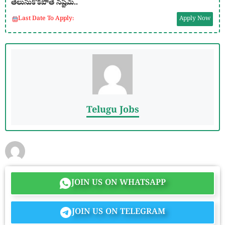
తెలుసుకోకపోతే నష్టమే..
Last Date To Apply:
Apply Now
Telugu Jobs
JOIN US ON WHATSAPP
JOIN US ON TELEGRAM