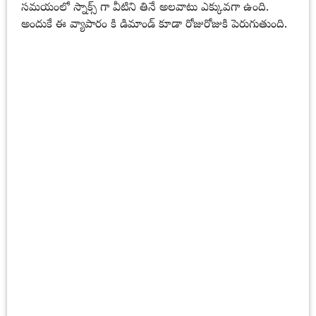
సమయంలో స్నాక్స్ గా వీటిని తినే అలవాటు ఎక్కువగా ఉంది.
అందుకే ఈ వ్యాపారం కి డిమాండ్ కూడా రోజురోజుకి పెరుగుతుంది.